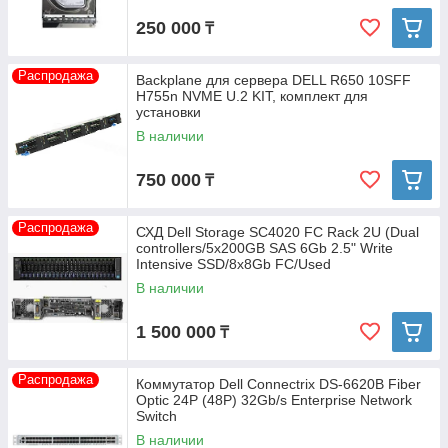
250 000
₸
Распродажа
Backplane для сервера DELL R650 10SFF
H755n NVME U.2 KIT, комплект для
установки
В наличии
750 000
₸
Распродажа
СХД Dell Storage SC4020 FC Rack 2U (Dual
controllers/5x200GB SAS 6Gb 2.5" Write
Intensive SSD/8x8Gb FC/Used
В наличии
1 500 000
₸
Распродажа
Коммутатор Dell Connectrix DS-6620B Fiber
Optic 24P (48P) 32Gb/s Enterprise Network
Switch
В наличии