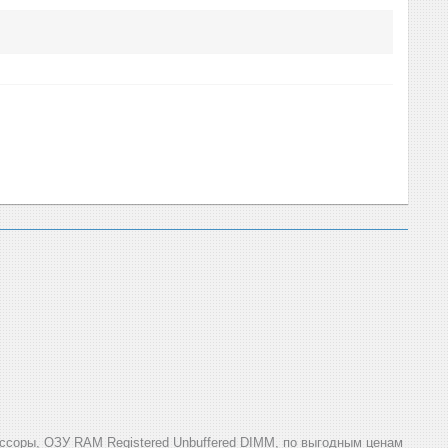
ссоры, ОЗУ RAM Registered Unbuffered DIMM, по выгодным ценам