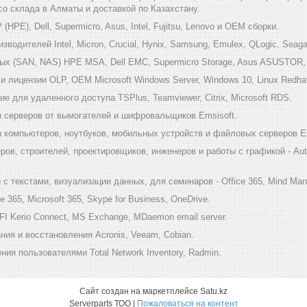
 со склада в Алматы и доставкой по Казахстану.
HPE), Dell, Supermicro, Asus, Intel, Fujitsu, Lenovo и ОЕМ сборки.
одителей Intel, Micron, Crucial, Hynix, Samsung, Emulex, QLogic, Seagat
х (SAN, NAS) HPE MSA, Dell EMC, Supermicro Storage, Asus ASUSTOR, Inf
 лицензии OLP, OEM Microsoft Windows Server, Windows 10, Linux Redha
е для удаленного доступа TSPlus, Teamviewer, Citrix, Microsoft RDS.
 серверов от вымогателей и шифровальщиков Emsisoft.
компьютеров, ноутбуков, мобильных устройств и файловых серверов Em
ов, строителей, проектировщиков, инженеров и работы с графикой - Au
 текстами, визуализации данных, для семинаров - Office 365, Mind Mana
 365, Microsoft 365, Skype for Business, OneDrive.
I Kerio Connect, MS Exchange, MDaemon email server.
ия и восстановления Acronis, Veeam, Cobian.
ия пользователями Total Network Inventory, Radmin.
Сайт создан на маркетплейсе
Satu.kz
Serverparts ТОО |
Пожаловаться на контент