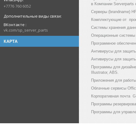
в Компании Serverparts
+7776 760 6052
Серверы (brandname) HP (
Комплектующие от произв
ВКонтакте
Системы хранения данны
vk.com/sp_server_parts
Операционные системы и
КАРТА
Программное обеспечени
Антивирусы для защиты
Антивирусы для защиты 
Программы для дизайнер
Illustrator, ABS.
Приложения для работы с
Облачные сервисы Office
Корпоративная почта GF
Программы резервирован
Программы для управлен