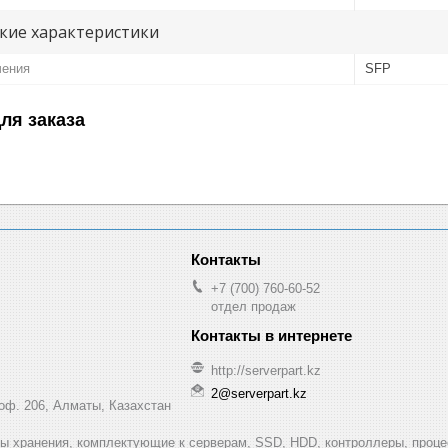
кие характеристики
чения
SFP
ля заказа
+7 (700) 760-60-52
отдел продаж
http://serverpart.kz
2@serverpart.kz
 оф. 206, Алматы, Казахстан
мы хранения, комплектующие к серверам, SSD, HDD, контроллеры, проце