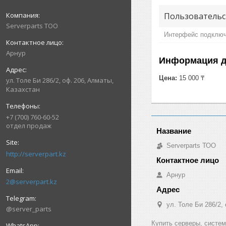
Пользовательс
Serverparts ТОО
Интерфейс подклю
Арнур
Информация д
Цена:
15 000 ₸
ул. Толе Би 286/2, оф. 206, Алматы,
Казахстан
+7 (700) 760-60-52
отдел продаж
Serverparts ТОО
http://serverpart.kz
Арнур
2@serverpart.kz
ул. Толе Би 286/2,
@server_parts
Купить серверы, систе