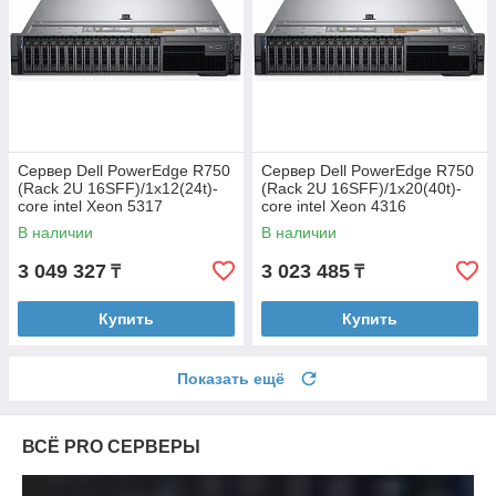
Сервер Dell PowerEdge R750
Сервер Dell PowerEdge R750
(Rack 2U 16SFF)/1x12(24t)-
(Rack 2U 16SFF)/1x20(40t)-
core intel Xeon 5317
core intel Xeon 4316
(3GHz)/64GB
(2.3GHz)/64GB
В наличии
В наличии
RDIMM/1x480GB SSD
RDIMM/1x480GB SSD
(hs)/PERC H755
(hs)/PERC H755
3 049 327
3 023 485
₸
₸
Купить
Купить
Показать ещё
ВСЁ PRO СЕРВЕРЫ