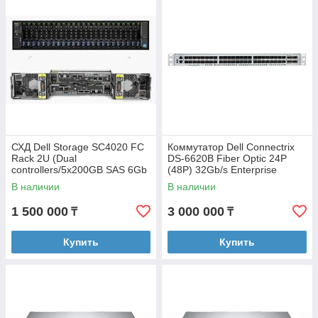
СХД Dell Storage SC4020 FC
Коммутатор Dell Connectrix
Rack 2U (Dual
DS-6620B Fiber Optic 24P
controllers/5x200GB SAS 6Gb
(48P) 32Gb/s Enterprise
2.5" Write Intensive
Network Switch
В наличии
В наличии
SSD/8x8Gb FC/Used
1 500 000
3 000 000
₸
₸
Купить
Купить