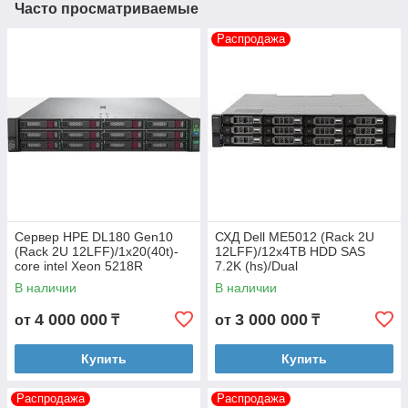
Часто просматриваемые
Распродажа
Сервер HPE DL180 Gen10
СХД Dell ME5012 (Rack 2U
(Rack 2U 12LFF)/1x20(40t)-
12LFF)/12x4TB HDD SAS
core intel Xeon 5218R
7.2K (hs)/Dual
(2.1GHz)/4x32GB/2x960GB
Controller/8x32GB FC/RPSU
В наличии
В наличии
SSD SAS/ P816i-a RAID
/2x1GbE/2x500
4 000 000
3 000 000
от
₸
от
₸
Купить
Купить
Распродажа
Распродажа