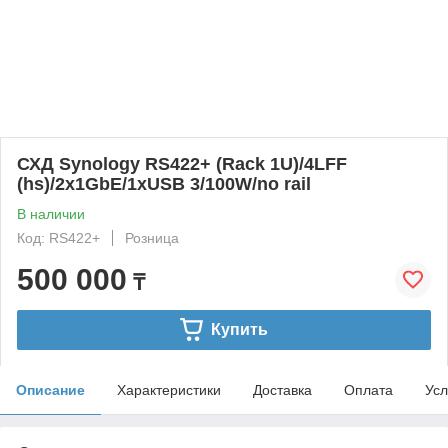
СХД Synology RS422+ (Rack 1U)/4LFF
(hs)/2x1GbE/1xUSB 3/100W/no rail
В наличии
Код: RS422+
Розница
500 000
₸
Купить
Описание
Характеристики
Доставка
Оплата
Усл