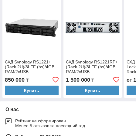
СХД Synology RS1221+
СХД Synology RS1221RP+
СХД 
(Rack 2U)/8LFF (hs)/4GB
(Rack 2U)/8LFF (hs)/4GB
Lock
RAM/2xUSB
RAM/2xUSB
Rack
3/eSATA/4x1GbE/1xGen3
3/eSATA/4x1GbE/1xGen3
0,1,
850 000
1 500 000
₸
₸
от
x8/250W/no Rail
x8/2x350W/no Rail
1x8G
3.0 
Купить
Купить
О нас
Рейтинг не сформирован
Менее 5 отзывов за последний год