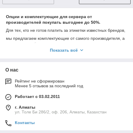
Опции и комплектующие для сервера от
производителей покупать выгоднее до 50%.
Для тех, кто не готов платить за этикетки известных брендов,
мы предлагаем комплектующие от самого производителя, а
не владельца бренда.
Показать всё
При этом экономия может составить от 10 до 50%.
Также мы поставляем комплектующие на старые серверы,
О нас
которые уже не производятся и сняты с технической
Рейтинг не сформирован
поддержки.
Менее 5 отзывов за последний год
Работает с 03.02.2011
г. Алматы
ул. Толе Би 286/2, оф. 206, Алматы, Казахстан
Контакты