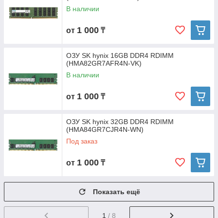
В наличии
1 000
от
₸
ОЗУ SK hynix 16GB DDR4 RDIMM
(HMA82GR7AFR4N-VK)
В наличии
1 000
от
₸
ОЗУ SK hynix 32GB DDR4 RDIMM
(HMA84GR7CJR4N-WN)
Под заказ
1 000
от
₸
Показать ещё
1
/ 8