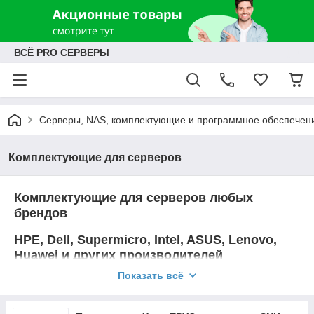
ВСЁ PRO СЕРВЕРЫ
Серверы, NAS, комплектующие и программное обеспечен
Комплектующие для серверов
Комплектующие для серверов любых
брендов
HPE, Dell, Supermicro, Intel, ASUS, Lenovo,
Huawei и других производителей
Показать всё
Мы поставляем как брендовые опции и комплектующие
так и OEM опции от оригинальных производителей,