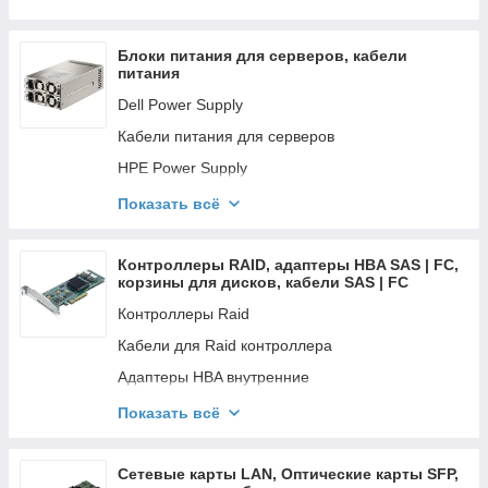
IBM, Lenovo Tray
Fujitsu Tray Caddy
Блоки питания для серверов, кабели
питания
Dell Power Supply
Кабели питания для серверов
HPE Power Supply
Supermicro Power Supply
Показать всё
Intel Power Supply
Fujitsu Power Supply
Контроллеры RAID, адаптеры HBA SAS | FC,
корзины для дисков, кабели SAS | FC
Контроллеры Raid
Кабели для Raid контроллера
Адаптеры HBA внутренние
Адаптеры HBA внешние и кабели
Показать всё
FC оптические карты, кабели, модули SFP
Сетевые карты LAN, Оптические карты SFP,