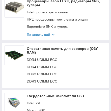
Процессоры Xeon EPYC, радиаторы SNK,
которые производят и маркируют продукцию для брендов.
кулеры
Intel процессоры и опции
HPE процессоры, комплекты и опции
Supermicro SNK и кулеры
Dell опции для процессора
Показать всё
AMD процессоры и опции
Fujitsu опции для процессора
Оперативная память для серверов (ОЗУ
RAM)
DDR4 UDIMM ECC
DDR4 RDIMM ECC
DDR3 RDIMM ECC
DDR3 UDIMM ECC
Твердотельные накопители SSD
Intel SSD
Micron SSD