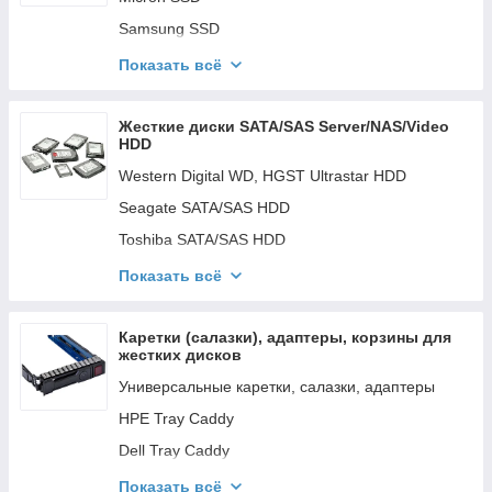
Samsung SSD
HPE SSD
Показать всё
Dell SSD
Жесткие диски SATA/SAS Server/NAS/Video
HDD
Western Digital WD, HGST Ultrastar HDD
Seagate SATA/SAS HDD
Toshiba SATA/SAS HDD
Dell SATA/SAS HDD
Показать всё
HPE SATA/SAS HDD
Другие вендоры
Каретки (салазки), адаптеры, корзины для
жестких дисков
Универсальные каретки, салазки, адаптеры
HPE Tray Caddy
Dell Tray Caddy
Supermicro Tray MCP
Показать всё