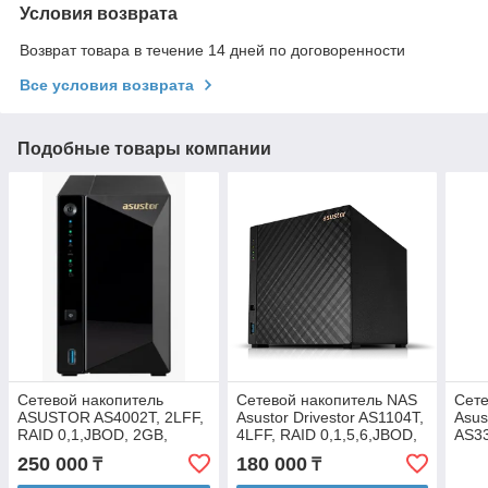
Условия возврата
Возврат товара в течение 14 дней по договоренности
Все условия возврата
Подобные товары компании
Сетевой накопитель
Сетевой накопитель NAS
Сете
ASUSTOR AS4002T, 2LFF,
Asustor Drivestor AS1104T,
Asus
RAID 0,1,JBOD, 2GB,
4LFF, RAID 0,1,5,6,JBOD,
AS33
2xGbE, 1x10GbE, 2xUSB
1GB, 1x2.5GbE, 2xUSB
0,1,
250 000
180 000
₸
₸
3.2
3.2, 90W
1x2.