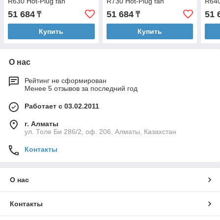
R630 Hot-Plug fan
R730 Hot-Plug fan
R640
51 684
51 684
51 
₸
₸
Купить
Купить
О нас
Рейтинг не сформирован
Менее 5 отзывов за последний год
Работает с 03.02.2011
г. Алматы
ул. Толе Би 286/2, оф. 206, Алматы, Казахстан
Контакты
О нас
Контакты