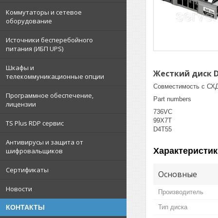
Коммутаторы и сетевое
оборудование
Источники бесперебойного
питания (ИБП UPS)
Шкафы и
Жесткий диск Del
телекоммуникационные опции
Совместимость с СХД
Программное обеспечение,
Part numbers
лицензии
736VC
99X7T
TS Plus RDP сервис
D4T55
Антивирусы и защита от
Характеристик
шифровальщиков
Сертификаты
Основные
Новости
Производитель
Тип диска
КОНТАКТЫ