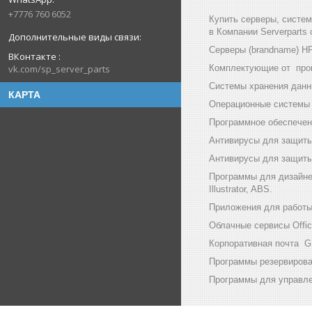
+7776 760 6052
Купить серверы, систе
в Компании Serverparts
Серверы (brandname) HP (
ВКонтакте
Комплектующие от произв
vk.com/sp_server_parts
Системы хранения данны
КАРТА
Операционные системы и
Программное обеспечени
Антивирусы для защиты
Антивирусы для защиты 
Программы для дизайнер
Illustrator, ABS.
Приложения для работы с
Облачные сервисы Office
Корпоративная почта GF
Программы резервирован
Программы для управлен