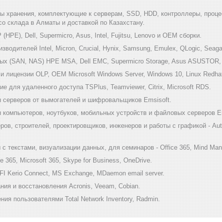
мы хранения, комплектующие к серверам, SSD, HDD, контроллеры, проце
 со склада в Алматы и доставкой по Казахстану.
HPE), Dell, Supermicro, Asus, Intel, Fujitsu, Lenovo и ОЕМ сборки.
одителей Intel, Micron, Crucial, Hynix, Samsung, Emulex, QLogic, Seagat
х (SAN, NAS) HPE MSA, Dell EMC, Supermicro Storage, Asus ASUSTOR, Inf
 лицензии OLP, OEM Microsoft Windows Server, Windows 10, Linux Redha
е для удаленного доступа TSPlus, Teamviewer, Citrix, Microsoft RDS.
 серверов от вымогателей и шифровальщиков Emsisoft.
компьютеров, ноутбуков, мобильных устройств и файловых серверов Em
ов, строителей, проектировщиков, инженеров и работы с графикой - Au
 текстами, визуализации данных, для семинаров - Office 365, Mind Mana
 365, Microsoft 365, Skype for Business, OneDrive.
I Kerio Connect, MS Exchange, MDaemon email server.
ия и восстановления Acronis, Veeam, Cobian.
ия пользователями Total Network Inventory, Radmin.