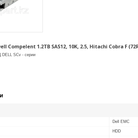
l Compelent 1.2TB SAS12, 10K, 2.5, Hitachi Cobra F (72
 DELL SCv - серии
и
Dell EMC
HDD