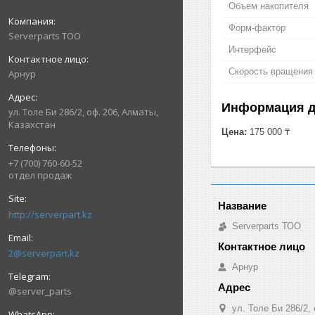
Объем накопителя
Форм-фактор
Serverparts ТОО
Интерфейс
Скорость вращения
Арнур
Информация д
ул. Толе Би 286/2, оф. 206, Алматы,
Казахстан
Цена:
175 000 ₸
+7 (700) 760-60-52
отдел продаж
http://serverpart.kz
Serverparts ТОО
2@serverpart.kz
Арнур
@server_parts
ул. Толе Би 286/2,