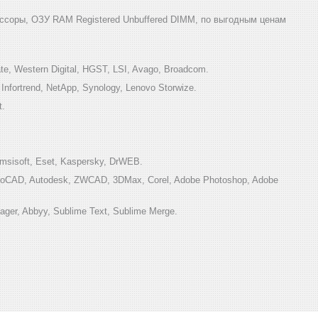
ссоры, ОЗУ RAM Registered Unbuffered DIMM, по выгодным ценам
e, Western Digital, HGST, LSI, Avago, Broadcom.
ortrend, NetApp, Synology, Lenovo Storwize.
t.
sisoft, Eset, Kaspersky, DrWEB.
toCAD, Autodesk, ZWCAD, 3DMax, Corel, Adobe Photoshop, Adobe
ger, Abbyy, Sublime Text, Sublime Merge.