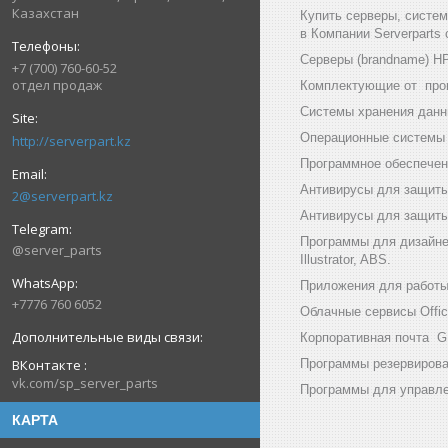
Казахстан
Купить серверы, систе
в Компании Serverparts
Серверы (brandname) HP (
+7 (700) 760-60-52
отдел продаж
Комплектующие от произв
Системы хранения данны
Операционные системы и
http://serverpart.kz
Программное обеспечени
Антивирусы для защиты
2@serverpart.kz
Антивирусы для защиты 
Программы для дизайнер
@server_parts
Illustrator, ABS.
Приложения для работы с
+7776 760 6052
Облачные сервисы Office
Корпоративная почта GF
Программы резервирован
ВКонтакте
vk.com/sp_server_parts
Программы для управлен
КАРТА