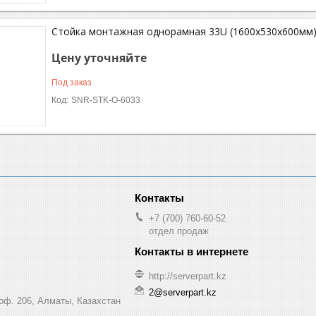
Стойка монтажная однорамная 33U (1600х530х600мм
Цену уточняйте
Под заказ
SNR-STK-O-6033
+7 (700) 760-60-52
отдел продаж
http://serverpart.kz
2@serverpart.kz
 оф. 206, Алматы, Казахстан