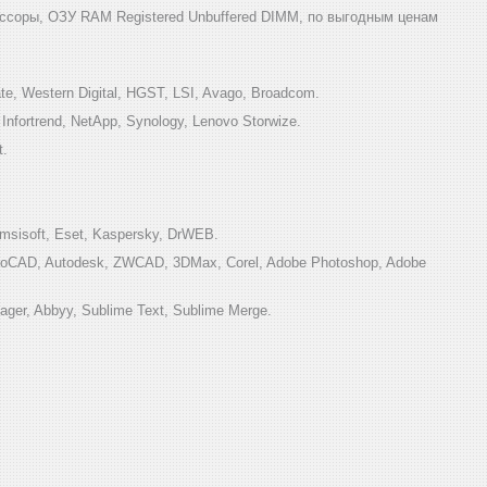
ссоры, ОЗУ RAM Registered Unbuffered DIMM, по выгодным ценам
e, Western Digital, HGST, LSI, Avago, Broadcom.
ortrend, NetApp, Synology, Lenovo Storwize.
t.
sisoft, Eset, Kaspersky, DrWEB.
toCAD, Autodesk, ZWCAD, 3DMax, Corel, Adobe Photoshop, Adobe
ger, Abbyy, Sublime Text, Sublime Merge.