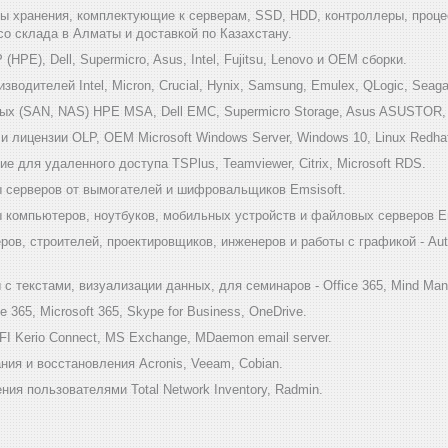
мы хранения, комплектующие к серверам, SSD, HDD, контроллеры, проце
 со склада в Алматы и доставкой по Казахстану.
HPE), Dell, Supermicro, Asus, Intel, Fujitsu, Lenovo и ОЕМ сборки.
одителей Intel, Micron, Crucial, Hynix, Samsung, Emulex, QLogic, Seagat
х (SAN, NAS) HPE MSA, Dell EMC, Supermicro Storage, Asus ASUSTOR, Inf
 лицензии OLP, OEM Microsoft Windows Server, Windows 10, Linux Redha
е для удаленного доступа TSPlus, Teamviewer, Citrix, Microsoft RDS.
 серверов от вымогателей и шифровальщиков Emsisoft.
компьютеров, ноутбуков, мобильных устройств и файловых серверов Em
ов, строителей, проектировщиков, инженеров и работы с графикой - Au
 текстами, визуализации данных, для семинаров - Office 365, Mind Mana
 365, Microsoft 365, Skype for Business, OneDrive.
I Kerio Connect, MS Exchange, MDaemon email server.
ия и восстановления Acronis, Veeam, Cobian.
ия пользователями Total Network Inventory, Radmin.