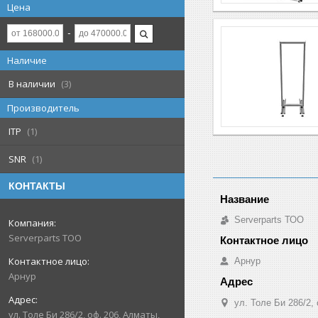
Цена
Наличие
В наличии
3
Производитель
ITP
1
SNR
1
КОНТАКТЫ
Serverparts ТОО
Serverparts ТОО
Арнур
Арнур
ул. Толе Би 286/2,
ул. Толе Би 286/2, оф. 206, Алматы,