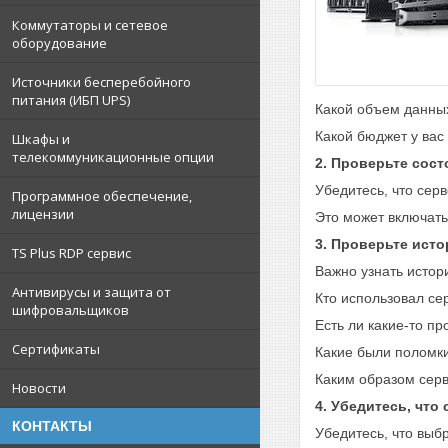
Коммутаторы и сетевое
оборудование
Источники бесперебойного
питания (ИБП UPS)
Какой объем данны
Какой бюджет у вас 
Шкафы и
телекоммуникационные опции
2. Проверьте сост
Убедитесь, что сер
Программное обеспечение,
лицензии
Это может включать 
3. Проверьте ист
TS Plus RDP сервис
Важно узнать истор
Антивирусы и защита от
Кто использовал се
шифровальщиков
Есть ли какие-то п
Сертификаты
Какие были поломки
Каким образом серв
Новости
4. Убедитесь, что
КОНТАКТЫ
Убедитесь, что выб