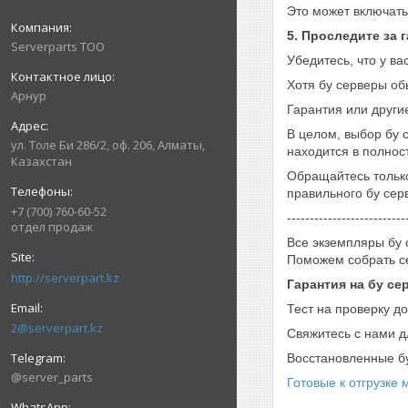
Это может включать
5. Проследите за 
Serverparts ТОО
Убедитесь, что у ва
Хотя бу серверы об
Арнур
Гарантия или други
В целом, выбор бу 
ул. Толе Би 286/2, оф. 206, Алматы,
находится в полнос
Казахстан
Обращайтесь только
правильного бу сер
+7 (700) 760-60-52
--------------------------
отдел продаж
Все экземпляры бу 
Поможем собрать с
http://serverpart.kz
Гарантия на бу се
Тест на проверку до
2@serverpart.kz
Свяжитесь с нами д
Восстановленные бу
@server_parts
Готовые к отгрузке