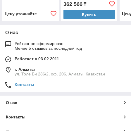
подключений+1 год
Edition - до 3
подк
362 566
₸
техподдержки
подключений+1 год
техп
техподдержки
Цену уточняйте
Цен
Купить
О нас
Рейтинг не сформирован
Менее 5 отзывов за последний год
Работает с 03.02.2011
г. Алматы
ул. Толе Би 286/2, оф. 206, Алматы, Казахстан
Контакты
О нас
Контакты