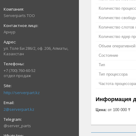
Количество процес
Serverparts ТОО
Количество свободн
Количество слотов 
Арнур
Количество ядер п
Объем оперативной
ул. Толе Би 286/2, оф. 206, Алматы,
Казахстан
Состояние
Тип
+7 (700) 760-60-52
Тип процессора
отдел продаж
Частота процессора
http://serverpart.kz
Информация д
2@serverpart.kz
Цена:
от 100 000 ₸
@server_parts