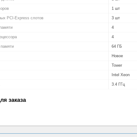
соров
1 шт
ых PCI-Express слотов
3 шт
памяти
4
роцессора
4
 памяти
64 ГБ
Новое
Tower
Intel Xeon
3.4 ГГц
ля заказа