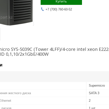
Купить
+7 (700) 760-60-52
icro SYS-5039C (Tower 4LFF)/4-core intel xeon E2
AID 0,1,10/2x1GbE/400W
и
Supermicro
ения жесткого диска
SATA 3
Ethernet
2
 дисков
1 шт