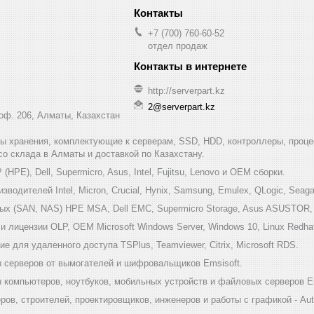
+7 (700) 760-60-52
отдел продаж
http://serverpart.kz
2@serverpart.kz
 оф. 206, Алматы, Казахстан
мы хранения, комплектующие к серверам, SSD, HDD, контроллеры, проце
 со склада в Алматы и доставкой по Казахстану.
HPE), Dell, Supermicro, Asus, Intel, Fujitsu, Lenovo и ОЕМ сборки.
одителей Intel, Micron, Crucial, Hynix, Samsung, Emulex, QLogic, Seagat
х (SAN, NAS) HPE MSA, Dell EMC, Supermicro Storage, Asus ASUSTOR, Inf
 лицензии OLP, OEM Microsoft Windows Server, Windows 10, Linux Redha
е для удаленного доступа TSPlus, Teamviewer, Citrix, Microsoft RDS.
 серверов от вымогателей и шифровальщиков Emsisoft.
компьютеров, ноутбуков, мобильных устройств и файловых серверов Em
ов, строителей, проектировщиков, инженеров и работы с графикой - Au