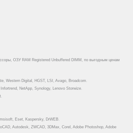
ссоры, ОЗУ RAM Registered Unbuffered DIMM, по выгодным ценам
e, Western Digital, HGST, LSI, Avago, Broadcom.
ortrend, NetApp, Synology, Lenovo Storwize.
t.
sisoft, Eset, Kaspersky, DrWEB.
toCAD, Autodesk, ZWCAD, 3DMax, Corel, Adobe Photoshop, Adobe