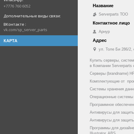
+7776 760 6052
Serverparts ТОО
ВКонтакте
vk.com/sp_server_parts
Арнур
КАРТА
ул. Толе Би 286/2,
Купить серверы, систе
в Компании Serverparts
Серверы (brandname) HP (
Комплектующие от произв
Системы хранения данны
Операционные системы и
Программное обеспечени
Антивирусы для защиты
Антивирусы для защиты 
Программы для дизайнер
Illustrator, ABS.