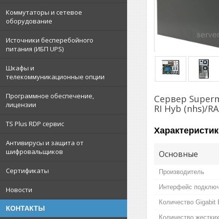
Коммутаторы и сетевое
оборудование
Источники бесперебойного
питания (ИБП UPS)
Шкафы и
телекоммуникационные опции
Программное обеспечение,
Сервер Superm
лицензии
RI Hyb (nhs)/R
TS Plus RDP сервис
Характеристик
Антивирусы и защита от
шифровальщиков
Основные
Сертификаты
Производитель
Интерфейс подключ
Новости
Количество Gigabit 
КОНТАКТЫ
Количество жестких