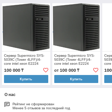
Сервер Supermicro SYS-
Сервер Supermicro SYS-
Серв
5039C (Tower 4LFF)/4-
5039C (Tower 4LFF)/4-
5039
core intel xeon E2224
core intel xeon E2224
core
(3.4GHz)/48GB EUDIMM
(3.4GHz)/32GB EUDIMM
(3.
100 000
100 000
100
₸
от
₸
Купить
Купить
О нас
Рейтинг не сформирован
Менее 5 отзывов за последний год