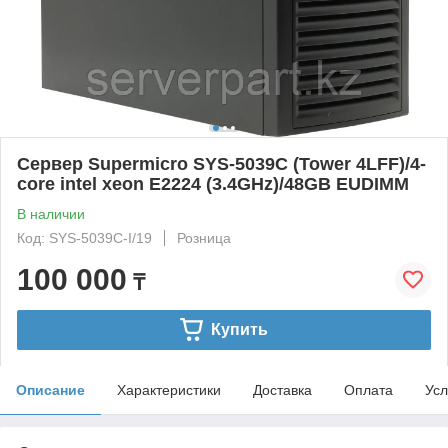
Сервер Supermicro SYS-5039C (Tower 4LFF)/4-
core intel xeon E2224 (3.4GHz)/48GB EUDIMM
В наличии
Код: SYS-5039C-I/19
Розница
100 000
₸
Купить
Описание
Характеристики
Доставка
Оплата
Усл