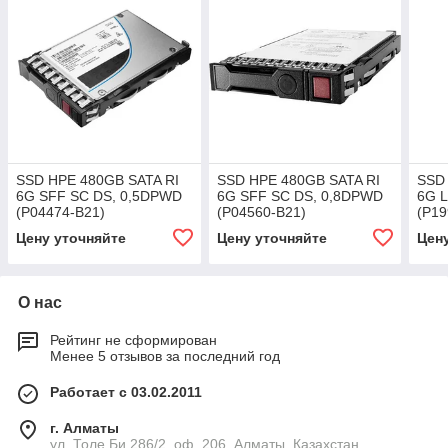
SSD HPE 480GB SATA RI
SSD HPE 480GB SATA RI
SSD
6G SFF SC DS, 0,5DPWD
6G SFF SC DS, 0,8DPWD
6G 
(P04474-B21)
(P04560-B21)
(P19
Цену уточняйте
Цену уточняйте
Цен
О нас
Рейтинг не сформирован
Менее 5 отзывов за последний год
Работает с 03.02.2011
г. Алматы
ул. Толе Би 286/2, оф. 206, Алматы, Казахстан