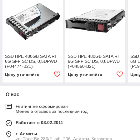
SSD HPE 480GB SATA RI
SSD HPE 480GB SATA RI
SSD
6G SFF SC DS, 0,5DPWD
6G SFF SC DS, 0,8DPWD
6G 
(P04474-B21)
(P04560-B21)
(P19
Цену уточняйте
Цену уточняйте
Цен
О нас
Рейтинг не сформирован
Менее 5 отзывов за последний год
Работает с 03.02.2011
г. Алматы
ул. Толе Би 286/2, оф. 206, Алматы, Казахстан