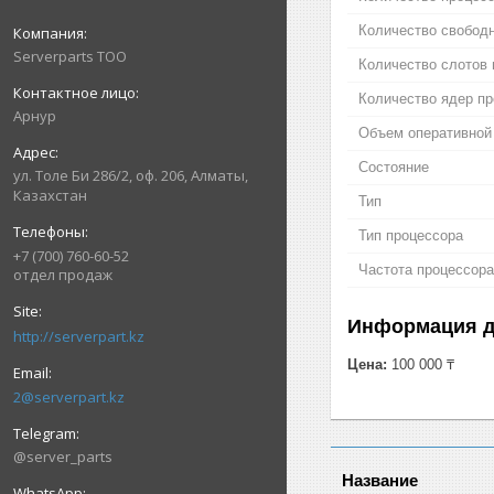
Количество свободн
Serverparts ТОО
Количество слотов 
Количество ядер п
Арнур
Объем оперативной
Состояние
ул. Толе Би 286/2, оф. 206, Алматы,
Казахстан
Тип
Тип процессора
+7 (700) 760-60-52
Частота процессора
отдел продаж
Информация д
http://serverpart.kz
Цена:
100 000 ₸
2@serverpart.kz
@server_parts