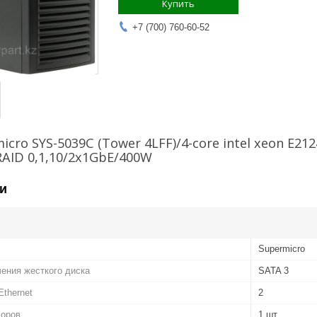
Купить
+7 (700) 760-60-52
icro SYS-5039C (Tower 4LFF)/4-core intel xeon E2
RAID 0,1,10/2x1GbE/400W
и
Supermicro
ения жесткого диска
SATA 3
Ethernet
2
соров
1 шт