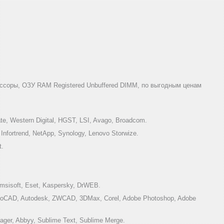
ссоры, ОЗУ RAM Registered Unbuffered DIMM, по выгодным ценам
e, Western Digital, HGST, LSI, Avago, Broadcom.
ortrend, NetApp, Synology, Lenovo Storwize.
t.
sisoft, Eset, Kaspersky, DrWEB.
toCAD, Autodesk, ZWCAD, 3DMax, Corel, Adobe Photoshop, Adobe
ger, Abbyy, Sublime Text, Sublime Merge.