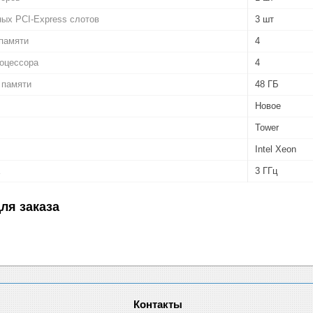
ых PCI-Express слотов
3 шт
памяти
4
роцессора
4
 памяти
48 ГБ
Новое
Tower
Intel Xeon
3 ГГц
ля заказа