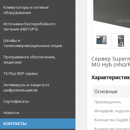
Коммутаторы и сетевое
оборудование
Источники бесперебойного
питания (ИБП UPS)
Шкафы и
телекоммуникационные опции
Программное обеспечение,
Сервер Superm
лицензии
MU Hyb (nhs)/
TS Plus RDP сервис
Характеристик
Антивирусы и защита от
шифровальщиков
Основные
Сертификаты
Производитель
Интерфейс подключ
Новости
Количество Gigabit 
КОНТАКТЫ
Количество процес