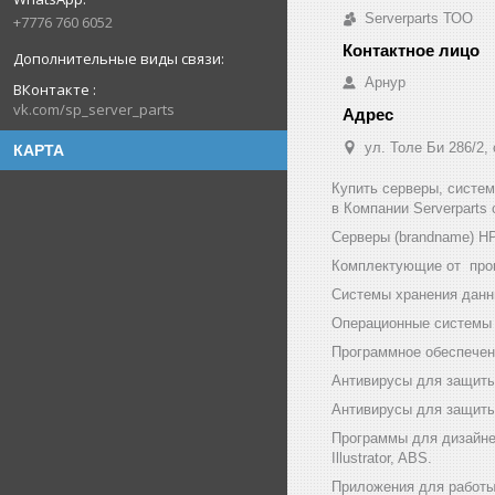
Serverparts ТОО
+7776 760 6052
Арнур
ВКонтакте
vk.com/sp_server_parts
ул. Толе Би 286/2,
КАРТА
Купить серверы, систе
в Компании Serverparts
Серверы (brandname) HP (
Комплектующие от произв
Системы хранения данны
Операционные системы и
Программное обеспечени
Антивирусы для защиты
Антивирусы для защиты 
Программы для дизайнер
Illustrator, ABS.
Приложения для работы с