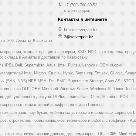
+7 (700) 760-60-52
отдел продаж
http://serverpart.kz
2@serverpart.kz
 оф. 206, Алматы, Казахстан
мы хранения, комплектующие к серверам, SSD, HDD, контроллеры, проце
 со склада в Алматы и доставкой по Казахстану.
HPE), Dell, Supermicro, Asus, Intel, Fujitsu, Lenovo и ОЕМ сборки.
одителей Intel, Micron, Crucial, Hynix, Samsung, Emulex, QLogic, Seagat
х (SAN, NAS) HPE MSA, Dell EMC, Supermicro Storage, Asus ASUSTOR, Inf
 лицензии OLP, OEM Microsoft Windows Server, Windows 10, Linux Redha
е для удаленного доступа TSPlus, Teamviewer, Citrix, Microsoft RDS.
 серверов от вымогателей и шифровальщиков Emsisoft.
компьютеров, ноутбуков, мобильных устройств и файловых серверов Em
ов, строителей, проектировщиков, инженеров и работы с графикой - Au
 текстами, визуализации данных, для семинаров - Office 365, Mind Mana