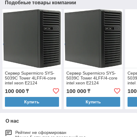
Подобные товары компании
Сервер Supermicro SYS-
Сервер Supermicro SYS-
Серв
5039C Tower 4LFF/4-core
5039C Tower 4LFF/4-core
5039
intel xeon E2124
intel xeon E2124
inte
3.3GHz/16GB
3.3GHz/16GB
3.3
100 000
100 000
100
₸
₸
EUDIMM/2x240GB SSD RI
EUDIMM/2x240GB SSD RI
EUD
Hyb
Hyb
Hyb
Купить
Купить
О нас
Рейтинг не сформирован