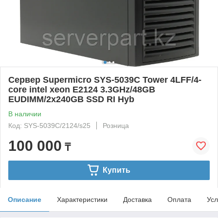
Сервер Supermicro SYS-5039C Tower 4LFF/4-
core intel xeon E2124 3.3GHz/48GB
EUDIMM/2x240GB SSD RI Hyb
В наличии
Код: SYS-5039C/2124/s25
Розница
100 000
₸
Купить
Описание
Характеристики
Доставка
Оплата
Усл