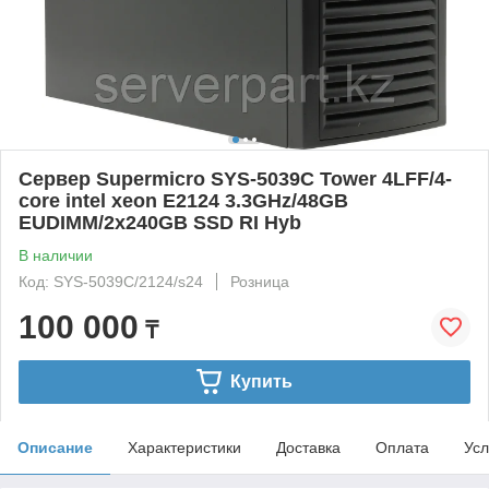
Сервер Supermicro SYS-5039C Tower 4LFF/4-
core intel xeon E2124 3.3GHz/48GB
EUDIMM/2x240GB SSD RI Hyb
В наличии
Код: SYS-5039C/2124/s24
Розница
100 000
₸
Купить
Описание
Характеристики
Доставка
Оплата
Усл