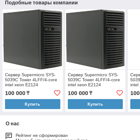
Подобные товары компании
Сервер Supermicro SYS-
Сервер Supermicro SYS-
Серв
5039C Tower 4LFF/4-core
5039C Tower 4LFF/4-core
5039
intel xeon E2124
intel xeon E2124
inte
3.3GHz/16GB
3.3GHz/16GB
3.3
100 000
100 000
100
₸
₸
EUDIMM/2x240GB SSD RI
EUDIMM/2x240GB SSD RI
EUD
Hyb
Hyb
Hyb
Купить
Купить
О нас
Рейтинг не сформирован