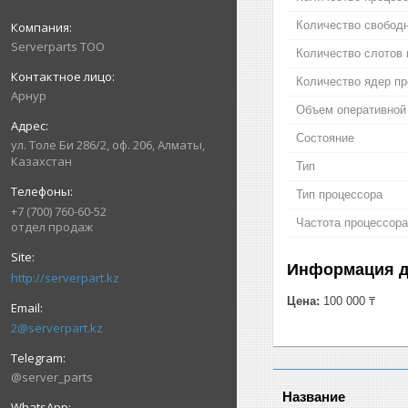
Количество свободн
Serverparts ТОО
Количество слотов 
Количество ядер п
Арнур
Объем оперативной
Состояние
ул. Толе Би 286/2, оф. 206, Алматы,
Казахстан
Тип
Тип процессора
+7 (700) 760-60-52
Частота процессора
отдел продаж
Информация д
http://serverpart.kz
Цена:
100 000 ₸
2@serverpart.kz
@server_parts