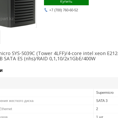
Купить
+7 (700) 760-60-52
cro SYS-5039C (Tower 4LFF)/4-core intel xeon E2
B SATA ES (nhs)/RAID 0,1,10/2x1GbE/400W
и
Supermicro
ения жесткого диска
SATA 3
Ethernet
2
соров
1 шт