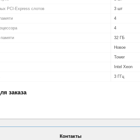
ых PCI-Express слотов
3 шт
памяти
4
роцессора
4
 памяти
32 ГБ
Новое
Tower
Intel Xeon
3 ГГц
ля заказа