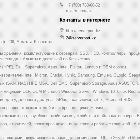
+7 (700) 760-60-52
отдел продаж
http://serverpart.kz
2@serverpart.kz
 оф. 206, Алматы, Казахстан
мы хранения, комплектующие к серверам, SSD, HDD, контроллеры, проце
 со склада в Алматы и доставкой по Казахстану.
HPE), Dell, Supermicro, Asus, Intel, Fujitsu, Lenovo и ОЕМ сборки.
одителей Intel, Micron, Crucial, Hynix, Samsung, Emulex, QLogic, Seagat
х (SAN, NAS) HPE MSA, Dell EMC, Supermicro Storage, Asus ASUSTOR, Inf
 лицензии OLP, OEM Microsoft Windows Server, Windows 10, Linux Redha
е для удаленного доступа TSPlus, Teamviewer, Citrix, Microsoft RDS.
 серверов от вымогателей и шифровальщиков Emsisoft.
компьютеров, ноутбуков, мобильных устройств и файловых серверов Em
ов, строителей, проектировщиков, инженеров и работы с графикой - Au
 текстами, визуализации данных, для семинаров - Office 365, Mind Mana