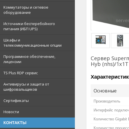
Коммутаторы и сетевое
оборудование
Источники бесперебойного
питания (ИБП UPS)
Шкафы и
телекоммуникационные опции
Программное обеспечение,
Сервер Supermi
лицензии
Hyb (nhs)/1x1T
TS Plus RDP сервис
Характеристик
Антивирусы и защита от
шифровальщиков
Основные
Сертификаты
Производитель
Интерфейс подключ
Новости
Количество Gigabit 
КОНТАКТЫ
Количество процес