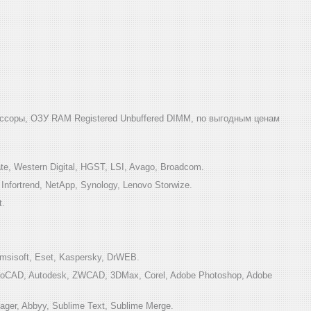
ссоры, ОЗУ RAM Registered Unbuffered DIMM, по выгодным ценам
e, Western Digital, HGST, LSI, Avago, Broadcom.
ortrend, NetApp, Synology, Lenovo Storwize.
t.
sisoft, Eset, Kaspersky, DrWEB.
toCAD, Autodesk, ZWCAD, 3DMax, Corel, Adobe Photoshop, Adobe
ger, Abbyy, Sublime Text, Sublime Merge.