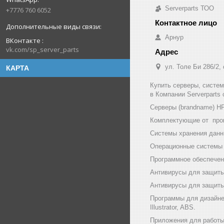
Serverparts ТОО
+7776 760 6052
Арнур
ВКонтакте
vk.com/sp_server_parts
ул. Толе Би 286/2,
КАРТА
Купить серверы, систе
в Компании Serverparts
Серверы (brandname) HP (
Комплектующие от произв
Системы хранения данны
Операционные системы и
Программное обеспечени
Антивирусы для защиты
Антивирусы для защиты 
Программы для дизайнер
Illustrator, ABS.
Приложения для работы с