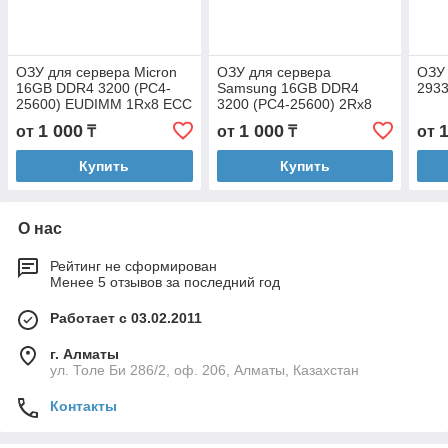
ОЗУ для сервера Micron
ОЗУ для сервера
ОЗУ 
16GB DDR4 3200 (PC4-
Samsung 16GB DDR4
2933
25600) EUDIMM 1Rx8 ECC
3200 (PC4-25600) 2Rx8
(MTA9ASF2G72AZ-3G2B1)
ECC RDIMM
1 000
1 000
от
₸
от
₸
от
(M393A2K43DB3-CWE)
Купить
Купить
О нас
Рейтинг не сформирован
Менее 5 отзывов за последний год
Работает с 03.02.2011
г. Алматы
ул. Толе Би 286/2, оф. 206, Алматы, Казахстан
Контакты