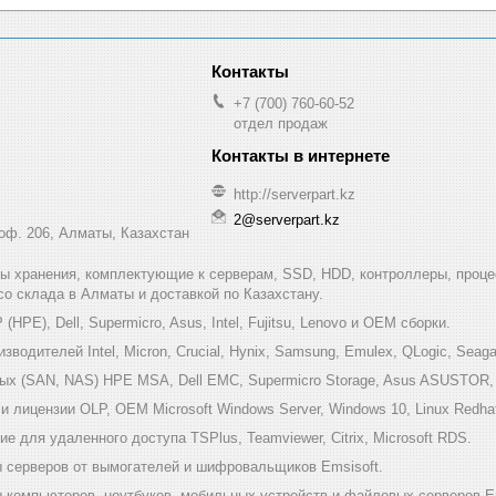
+7 (700) 760-60-52
отдел продаж
http://serverpart.kz
2@serverpart.kz
 оф. 206, Алматы, Казахстан
мы хранения, комплектующие к серверам, SSD, HDD, контроллеры, проце
 со склада в Алматы и доставкой по Казахстану.
HPE), Dell, Supermicro, Asus, Intel, Fujitsu, Lenovo и ОЕМ сборки.
одителей Intel, Micron, Crucial, Hynix, Samsung, Emulex, QLogic, Seagat
х (SAN, NAS) HPE MSA, Dell EMC, Supermicro Storage, Asus ASUSTOR, Inf
 лицензии OLP, OEM Microsoft Windows Server, Windows 10, Linux Redha
е для удаленного доступа TSPlus, Teamviewer, Citrix, Microsoft RDS.
 серверов от вымогателей и шифровальщиков Emsisoft.
компьютеров, ноутбуков, мобильных устройств и файловых серверов Em