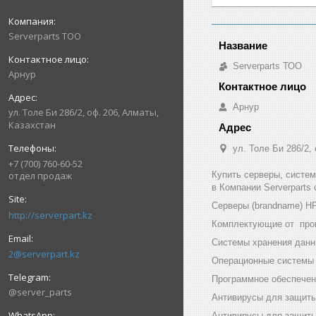
Serverparts ТОО
Serverparts ТОО
Арнур
Арнур
ул. Толе Би 286/2, оф. 206, Алматы,
Казахстан
ул. Толе Би 286/2,
+7 (700) 760-60-52
Купить серверы, систе
отдел продаж
в Компании Serverparts
Серверы (brandname) HP (
http://serverpart.kz
Комплектующие от произв
Системы хранения данны
2@serverpart.kz
Операционные системы и
Программное обеспечени
@server_parts
Антивирусы для защиты
Антивирусы для защиты 