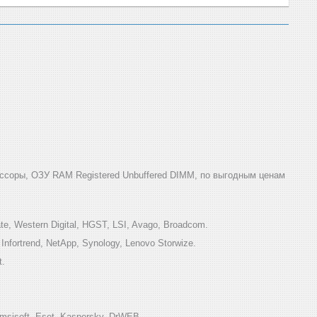
ссоры, ОЗУ RAM Registered Unbuffered DIMM, по выгодным ценам
e, Western Digital, HGST, LSI, Avago, Broadcom.
ortrend, NetApp, Synology, Lenovo Storwize.
t.
sisoft, Eset, Kaspersky, DrWEB.