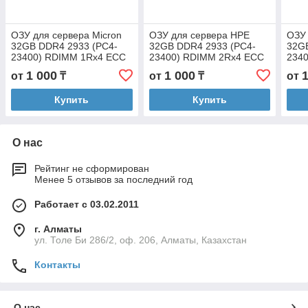
ОЗУ для сервера Micron
ОЗУ для сервера HPE
ОЗУ 
32GB DDR4 2933 (PC4-
32GB DDR4 2933 (PC4-
32G
23400) RDIMM 1Rx4 ECC
23400) RDIMM 2Rx4 ECC
234
(MTA18ASF4G72PZ-2G9)
(HM
1 000
1 000
от
₸
от
₸
от
Купить
Купить
О нас
Рейтинг не сформирован
Менее 5 отзывов за последний год
Работает с 03.02.2011
г. Алматы
ул. Толе Би 286/2, оф. 206, Алматы, Казахстан
Контакты
О нас