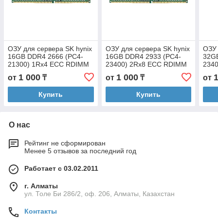
ОЗУ для сервера SK hynix
ОЗУ для сервера SK hynix
ОЗУ 
16GB DDR4 2666 (PC4-
16GB DDR4 2933 (PC4-
32G
21300) 1Rx4 ECC RDIMM
23400) 2Rx8 ECC RDIMM
234
(HMA82GR7CJR4N-VK)
(HMA82GR7JJR8N-WM)
(HM
1 000
1 000
от
₸
от
₸
от
Купить
Купить
О нас
Рейтинг не сформирован
Менее 5 отзывов за последний год
Работает с 03.02.2011
г. Алматы
ул. Толе Би 286/2, оф. 206, Алматы, Казахстан
Контакты