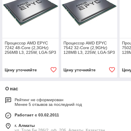
Процессор AMD EPYC
Процессор AMD EPYC
Про
7242 48-Core (2,3GHz)
7542 32-Core (2,9GHz)
7502
256MB L3, 225W, LGA-SP3
128MB L3, 225W, LGA-SP3
128M
(100-000000074)
(100-100000075)
(100
Цену уточняйте
Цену уточняйте
Цен
О нас
Рейтинг не сформирован
Менее 5 отзывов за последний год
Работает с 03.02.2011
г. Алматы
ул. Толе Би 286/2, оф. 206, Алматы, Казахстан