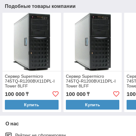
Подобные товары компании
Сервер Supermicro
Сервер Supermicro
Серв
745TQ-R1200B\X11DPL-I
745TQ-R1200B\X11DPL-I
745
Tower 8LFF
Tower 8LFF
Towe
100 000
100 000
100
₸
₸
Купить
Купить
О нас
Рейтинг не сформирован