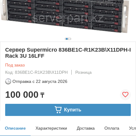
Сервер Supermicro 836BE1C-R1K23B\X11DPH-I
Rack 3U 16LFF
Под заказ
Код: 836BE1C-R1K23B\X11DPH
Розница
Отправка с
22 августа 2026
100 000
₸
Купить
Описание
Характеристики
Доставка
Оплата
Усл