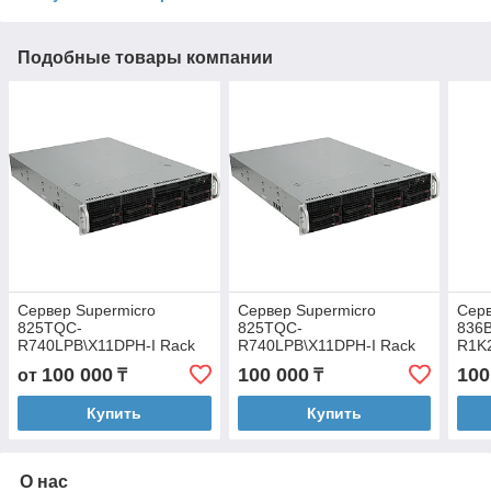
Подобные товары компании
Сервер Supermicro
Сервер Supermicro
Серв
825TQC-
825TQC-
836
R740LPB\X11DPH-I Rack
R740LPB\X11DPH-I Rack
R1K2
2U 8LFF
2U 8LFF
16L
100 000
100 000
100
от
₸
₸
Купить
Купить
О нас