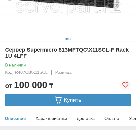
Сервер Supermicro 813MFTQC\X11SCL-F Rack
1U 4LFF
В наличии
Код: R407CB\X11SCL
Розница
100 000
от
₸
Купить
Описание
Характеристики
Доставка
Оплата
Усл