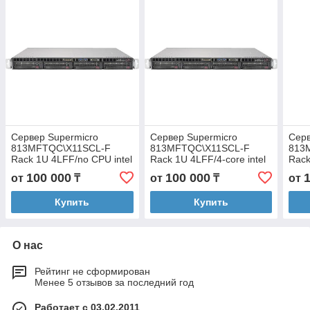
Сервер Supermicro
Сервер Supermicro
Серв
813MFTQC\X11SCL-F
813MFTQC\X11SCL-F
813
Rack 1U 4LFF/no CPU intel
Rack 1U 4LFF/4-core intel
Rack
xeon E-series/no RAM/no
xeon E-2124 3.3GHz/no
xeon
100 000
100 000
от
₸
от
₸
от
HDD hs/RAID
RAM/no HDD hs/RAID
RAM
Купить
Купить
О нас
Рейтинг не сформирован
Менее 5 отзывов за последний год
Работает с 03.02.2011