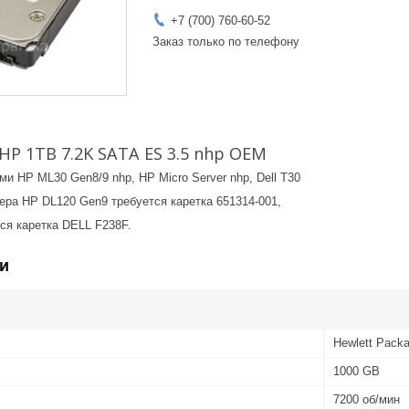
+7 (700) 760-60-52
Заказ только по телефону
HP 1TB 7.2K SATA ES 3.5 nhp OEM
и HP ML30 Gen8/9 nhp, HP Micro Server nhp, Dell T30
ера HP DL120 Gen9 требуется каретка 651314-001,
тся каретка DELL F238F.
и
Hewlett Packa
1000 GB
7200 об/мин