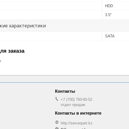
HDD
3.5"
кие характеристики
SATA
ля заказа
е
+7 (700) 760-60-52
отдел продаж
http://serverpart.kz