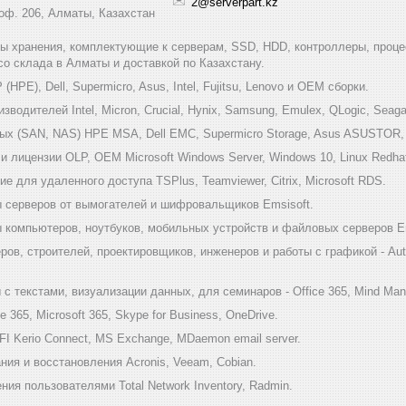
2@serverpart.kz
 оф. 206, Алматы, Казахстан
мы хранения, комплектующие к серверам, SSD, HDD, контроллеры, проце
 со склада в Алматы и доставкой по Казахстану.
HPE), Dell, Supermicro, Asus, Intel, Fujitsu, Lenovo и ОЕМ сборки.
одителей Intel, Micron, Crucial, Hynix, Samsung, Emulex, QLogic, Seagat
х (SAN, NAS) HPE MSA, Dell EMC, Supermicro Storage, Asus ASUSTOR, Inf
 лицензии OLP, OEM Microsoft Windows Server, Windows 10, Linux Redha
е для удаленного доступа TSPlus, Teamviewer, Citrix, Microsoft RDS.
 серверов от вымогателей и шифровальщиков Emsisoft.
компьютеров, ноутбуков, мобильных устройств и файловых серверов Em
ов, строителей, проектировщиков, инженеров и работы с графикой - Au
 текстами, визуализации данных, для семинаров - Office 365, Mind Mana
 365, Microsoft 365, Skype for Business, OneDrive.
I Kerio Connect, MS Exchange, MDaemon email server.
ия и восстановления Acronis, Veeam, Cobian.
ия пользователями Total Network Inventory, Radmin.