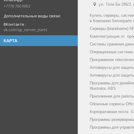
ул. Толе Би 286/2,
+7776 760 6052
Купить серверы, систе
в Компании Serverparts
ВКонтакте
Серверы (brandname) HP (
vk.com/sp_server_parts
Комплектующие от произв
КАРТА
Системы хранения данны
Операционные системы и
Программное обеспечени
Антивирусы для защиты
Антивирусы для защиты 
Программы для дизайнер
Illustrator, ABS.
Приложения для работы с
Облачные сервисы Office
Корпоративная почта GF
Программы резервирован
Программы для управлен