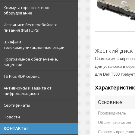
Коммутаторы и сетевое
оборудование
Источники бесперебойного
питания (ИБП UPS)
Шкафы и
телекоммуникационные опции
Жесткий диск 
Совместим с серверам
Программное обеспечение,
лицензии
Для установки в серв
для Dell T330 требуе
TS Plus RDP сервис
Характеристик
Антивирусы и защита от
шифровальщиков
Основные
Сертификаты
Производитель
Новости
Объем накопителя
КОНТАКТЫ
Скорость вращения