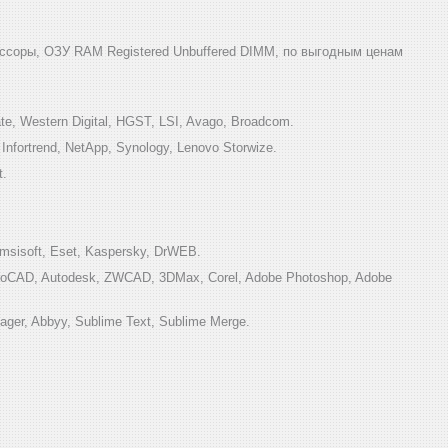
ссоры, ОЗУ RAM Registered Unbuffered DIMM, по выгодным ценам
e, Western Digital, HGST, LSI, Avago, Broadcom.
ortrend, NetApp, Synology, Lenovo Storwize.
t.
sisoft, Eset, Kaspersky, DrWEB.
toCAD, Autodesk, ZWCAD, 3DMax, Corel, Adobe Photoshop, Adobe
ger, Abbyy, Sublime Text, Sublime Merge.