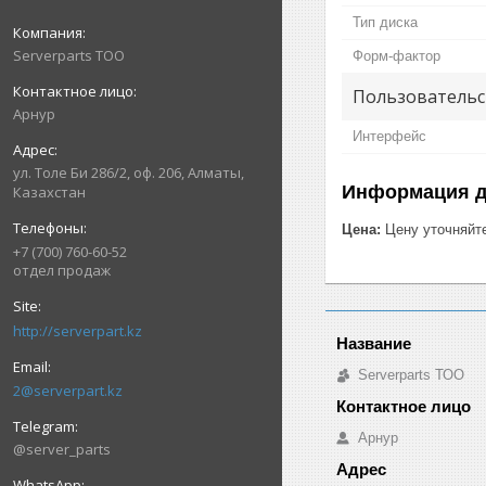
Тип диска
Serverparts ТОО
Форм-фактор
Пользовательс
Арнур
Интерфейс
ул. Толе Би 286/2, оф. 206, Алматы,
Информация д
Казахстан
Цена:
Цену уточняйт
+7 (700) 760-60-52
отдел продаж
http://serverpart.kz
Serverparts ТОО
2@serverpart.kz
Арнур
@server_parts