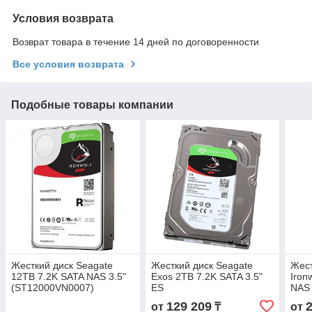
Условия возврата
Возврат товара в течение 14 дней по договоренности
Все условия возврата
Подобные товары компании
Жесткий диск Seagate
Жесткий диск Seagate
Жест
12TB 7.2K SATA NAS 3.5"
Exos 2TB 7.2K SATA 3.5"
Iron
(ST12000VN0007)
ES
NAS 
129 209
от
₸
от