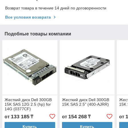
Возврат товара в течение 14 дней по договоренности
Все условия возврата
Подобные товары компании
Жесткий диск Dell 300GB
Жесткий диск Dell 300GB
Жест
15K SAS 12G 2.5 (hp) for
15K SAS 2.5" (400-AJRR)
15K 
14G (0377CF)
133 185
154 268
от
₸
от
₸
от
Купить
Купить