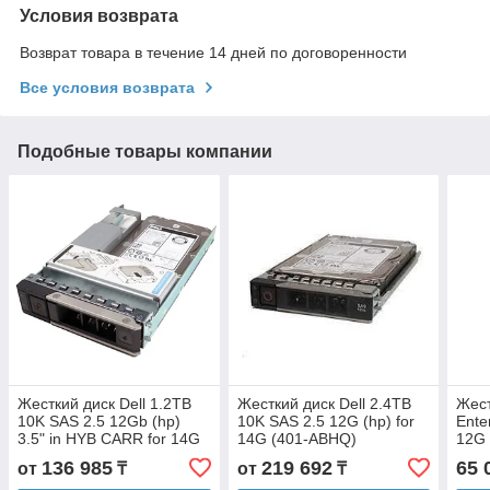
Условия возврата
Возврат товара в течение 14 дней по договоренности
Все условия возврата
Подобные товары компании
Жесткий диск Dell 1.2TB
Жесткий диск Dell 2.4TB
Жест
10K SAS 2.5 12Gb (hp)
10K SAS 2.5 12G (hp) for
Ente
3.5" in HYB CARR for 14G
14G (401-ABHQ)
12G 
(400-ATJM)
136 985
219 692
65 
от
₸
от
₸