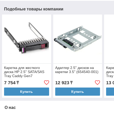
Подобные товары компании
Каретка для жесткого
Адаптер 2.5" дисков на
Каре
диска HP 2.5" SATA/SAS
каретки 3.5" (654540-001)
диск
Tray Caddy Gen7
Tray
7 754
12 923
13 
₸
₸
Купить
Купить
О нас