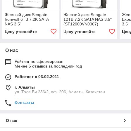
Жесткий диск Seagate
Жесткий диск Seagate
Жест
Ironwolf 6TB 7.2K SATA
12TB 7.2K SATA NAS 3.5"
Exos
NAS 3.5"
(ST12000VN0007)
3.5"
Цену уточняйте
Цену уточняйте
Цен
О нас
Рейтинг не сформирован
Менее 5 отзывов за последний год
Работает с 03.02.2011
г. Алматы
ул. Толе Би 286/2, оф. 206, Алматы, Казахстан
Контакты
О нас