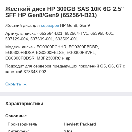
Жесткий диск HP 300GB SAS 10K 6G 2.5"
SFF HP Gen8/Gen9 (652564-B21)
Жесткий диск для
серверов
НР Gen8, Gen9
Артикулы диска - 652564-B21, 652564-TV1, 653955-001,
507129-004, 597609-001, 693569-001
Модели диска - EG0300FCHHR, EG0300FBDBR,
EG0300FBDSP, EG0300FBLSE, EG0300FBVFL,
EG0300FBDSR, MBF2300RC и др.
Подходит для серверов предыдущих поколений G5, G6, G7 с
кареткой 378343-002
Скрыть
Характеристики
Основные
Производитель
Hewlett Packard
Интерфейс
SAS