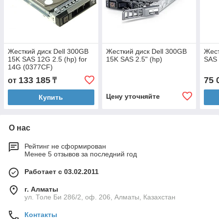
Жесткий диск Dell 300GB
Жесткий диск Dell 300GB
Жест
15K SAS 12G 2.5 (hp) for
15K SAS 2.5" (hp)
SAS 
14G (0377CF)
133 185
75 
от
₸
Цену уточняйте
Купить
О нас
Рейтинг не сформирован
Менее 5 отзывов за последний год
Работает с 03.02.2011
г. Алматы
ул. Толе Би 286/2, оф. 206, Алматы, Казахстан
Контакты