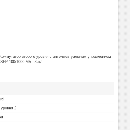
 Коммутатор второго уровня с интеллектуальным управлением
 SFP 100/1000 MБ L3ит/с.
rd
 уровня 2
et