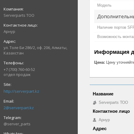
Модель
Serverparts ТОО
Дополнительн
Наличие портов SF
Арнур
Возможность монта
ул. Толе Би 286/2, оф. 206, Алматы,
Информация д
Казахстан
Цена:
Цену уточняйт
+7 (700) 760-60-52
отдел продаж
http://serverpart.kz
Serverparts ТОО
2@serverpart.kz
Арнур
@server_parts