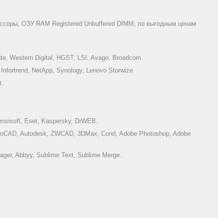
ссоры, ОЗУ RAM Registered Unbuffered DIMM, по выгодным ценам
e, Western Digital, HGST, LSI, Avago, Broadcom.
ortrend, NetApp, Synology, Lenovo Storwize.
t.
sisoft, Eset, Kaspersky, DrWEB.
toCAD, Autodesk, ZWCAD, 3DMax, Corel, Adobe Photoshop, Adobe
ger, Abbyy, Sublime Text, Sublime Merge.