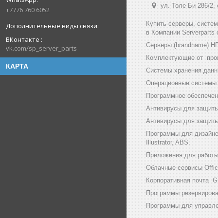
ул. Толе Би 286/2,
+7776 760 6052
Купить серверы, систе
в Компании Serverparts
ВКонтакте
Серверы (brandname) HP (
vk.com/sp_server_parts
Комплектующие от произв
КАРТА
Системы хранения данны
Операционные системы и
Программное обеспечени
Антивирусы для защиты
Антивирусы для защиты 
Программы для дизайнер
Illustrator, ABS.
Приложения для работы с
Облачные сервисы Office
Корпоративная почта GF
Программы резервирован
Программы для управлен