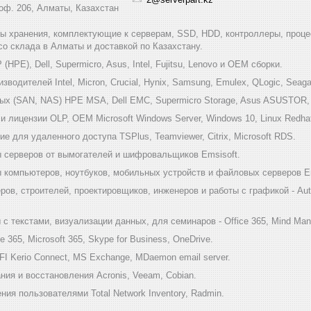
 оф. 206, Алматы, Казахстан
мы хранения, комплектующие к серверам, SSD, HDD, контроллеры, проце
 со склада в Алматы и доставкой по Казахстану.
HPE), Dell, Supermicro, Asus, Intel, Fujitsu, Lenovo и ОЕМ сборки.
одителей Intel, Micron, Crucial, Hynix, Samsung, Emulex, QLogic, Seagat
х (SAN, NAS) HPE MSA, Dell EMC, Supermicro Storage, Asus ASUSTOR, Inf
 лицензии OLP, OEM Microsoft Windows Server, Windows 10, Linux Redha
е для удаленного доступа TSPlus, Teamviewer, Citrix, Microsoft RDS.
 серверов от вымогателей и шифровальщиков Emsisoft.
компьютеров, ноутбуков, мобильных устройств и файловых серверов Em
ов, строителей, проектировщиков, инженеров и работы с графикой - Au
 текстами, визуализации данных, для семинаров - Office 365, Mind Mana
 365, Microsoft 365, Skype for Business, OneDrive.
I Kerio Connect, MS Exchange, MDaemon email server.
ия и восстановления Acronis, Veeam, Cobian.
ия пользователями Total Network Inventory, Radmin.