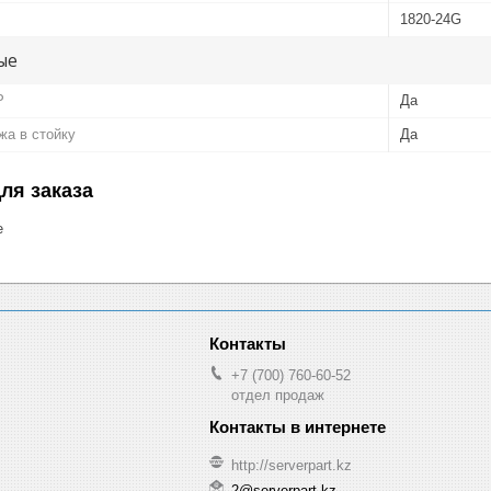
1820-24G
ые
P
Да
жа в стойку
Да
ля заказа
е
+7 (700) 760-60-52
отдел продаж
http://serverpart.kz
2@serverpart.kz