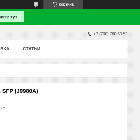
Корзина
+7 (700) 760-60-52
АВКА
СТАТЬИ
2 SFP (J9980A)
0 ₸