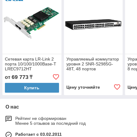
Сетевая карта LR-Link 2
Управляемый коммутатор
Упр
порта 10/100/1000Base-T
уровня 2 SNR-S2985G-
уров
LREC9712HT
48T, 48 портов
8 по
10/100/1000Base-T, 4
10/1
69 773
от
₸
порта 100/1000BASE-X
порт
(SFP)
(SFP
Цену уточняйте
Цен
Купить
О нас
Рейтинг не сформирован
Менее 5 отзывов за последний год
Работает с 03.02.2011