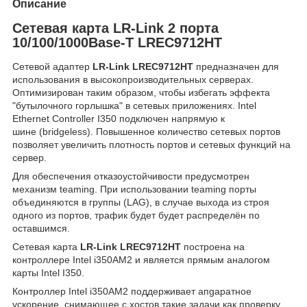
Описание
Сетевая карта LR-Link 2 порта
10/100/1000Base-T LREC9712HT
Сетевой адаптер
LR-Link LREC9712HT
предназначен для
использования в высокопроизводительных серверах.
Оптимизирован таким образом, чтобы избегать эффекта
"бутылочного горлышка" в сетевых приложениях. Intel
Ethernet Controller I350 подключен напрямую к
шине (bridgeless). Повышенное количество сетевых портов
позволяет увеличить плотность портов и сетевых функций на
сервер.
Для обеспечения отказоустойчивости предусмотрен
механизм teaming. При использовании teaming порты
объединяются в группы (LAG), в случае выхода из строя
одного из портов, трафик будет будет распределён по
оставшимся.
Сетевая карта
LR-Link LREC9712HT
построена на
контроллере Intel i350AM2 и является прямым аналогом
карты Intel I350.
Контроллер Intel i350AM2 поддерживает апgаратное
уcкорение, снимающее с хостов такие задачи как проверку