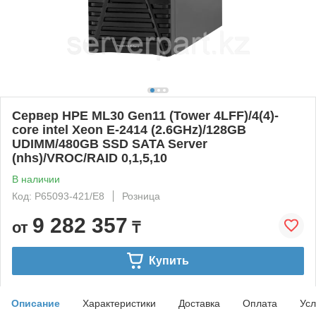
Сервер HPE ML30 Gen11 (Tower 4LFF)/4(4)-
core intel Xeon E-2414 (2.6GHz)/128GB
UDIMM/480GB SSD SATA Server
(nhs)/VROC/RAID 0,1,5,10
В наличии
Код: P65093-421/E8
Розница
9 282 357
от
₸
Купить
Описание
Характеристики
Доставка
Оплата
Усл