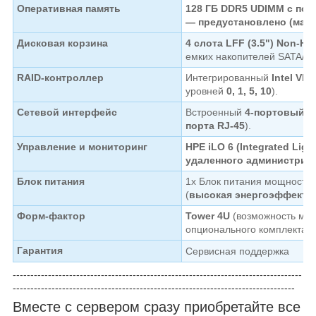
Оперативная память
128 ГБ DDR5 UDIMM с под
— предустановлено (мак
Дисковая корзина
4 слота LFF (3.5") Non-Ho
емких накопителей SATA/S
RAID-контроллер
Интегрированный
Intel VR
уровней
0, 1, 5, 10
).
Сетевой интерфейс
Встроенный
4-портовый с
порта RJ-45
).
Управление и мониторинг
HPE iLO 6 (Integrated Ligh
удаленного администрир
Блок питания
1x Блок питания мощност
(
высокая энергоэффекти
Форм-фактор
Tower 4U
(возможность мон
опционального комплекта Slid
Гарантия
Cервисная поддержка
----------------------------------------------------------------------------------
--------------------------------------------------------------------------------
Вместе с сервером сразу приобретайте все