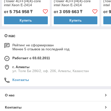
(Tower 4LFF)/4(4)-core
(Tower 4LFF)/4(4)-core
(Tow
intel Xeon E-2414
intel Xeon E-2414
inte
(2.6GHz)/128GB
(2.6GHz)/128GB UDIMM
(2.6
5 754 958
3 059 663
от
₸
от
₸
от
UDIMM/960GB SSD SATA
nECC/2x480GB SSD SATA
UDI
Server (nhs)/VROC/RAID
Server (nhs)/VROC/RAID
SATA
Купить
Купить
0,1,5,10
(nhs
О нас
Рейтинг не сформирован
Менее 5 отзывов за последний год
Работает с 03.02.2011
г. Алматы
ул. Толе Би 286/2, оф. 206, Алматы, Казахстан
Контакты
О нас
Контакты