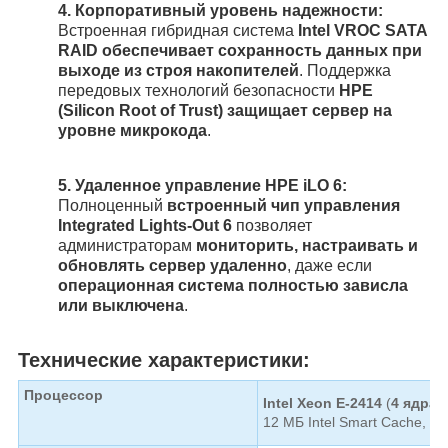
4.
Корпоративный уровень надежности:
Встроенная гибридная система
Intel VROC SATA
RAID обеспечивает сохранность данных при
выходе из строя накопителей
. Поддержка
передовых технологий безопасности
HPE
(Silicon Root of Trust) защищает сервер на
уровне микрокода
.
5.
Удаленное управление HPE iLO 6:
Полноценный
встроенный чип управления
Integrated Lights-Out 6
позволяет
администраторам
мониторить, настраивать и
обновлять сервер удаленно
, даже если
операционная система полностью зависла
или выключена
.
Технические характеристики:
Процессор
Intel Xeon E-2414
(
4 ядра /
12 МБ Intel Smart Cache, T