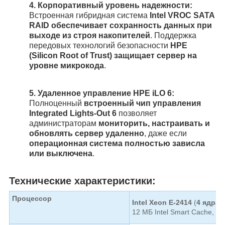
4.
Корпоративный уровень надежности:
Встроенная гибридная система
Intel VROC SATA
RAID обеспечивает сохранность данных при
выходе из строя накопителей
. Поддержка
передовых технологий безопасности
HPE
(Silicon Root of Trust) защищает сервер на
уровне микрокода
.
5.
Удаленное управление HPE iLO 6:
Полноценный
встроенный чип управления
Integrated Lights-Out 6
позволяет
администраторам
мониторить, настраивать и
обновлять сервер удаленно
, даже если
операционная система полностью зависла
или выключена
.
Технические характеристики:
Процессор
Intel Xeon E-2414
(
4 ядра /
12 МБ Intel Smart Cache, T