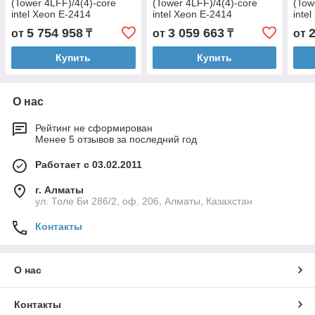
(Tower 4LFF)/4(4)-core
(Tower 4LFF)/4(4)-core
(Tow
intel Xeon E-2414
intel Xeon E-2414
inte
(2.6GHz)/128GB
(2.6GHz)/128GB UDIMM
(2.6
5 754 958
3 059 663
от
₸
от
₸
от
UDIMM/960GB SSD SATA
nECC/2x480GB SSD SATA
UDI
Server (nhs)/VROC/RAID
Server (nhs)/VROC/RAID
Serv
Купить
Купить
0,1,5,10
0,1,
О нас
Рейтинг не сформирован
Менее 5 отзывов за последний год
Работает с 03.02.2011
г. Алматы
ул. Толе Би 286/2, оф. 206, Алматы, Казахстан
Контакты
О нас
Контакты