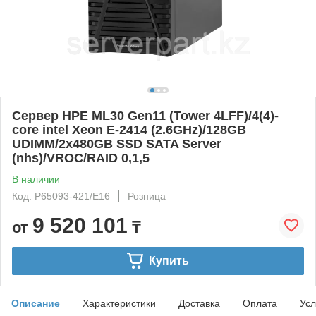
Сервер HPE ML30 Gen11 (Tower 4LFF)/4(4)-
core intel Xeon E-2414 (2.6GHz)/128GB
UDIMM/2x480GB SSD SATA Server
(nhs)/VROC/RAID 0,1,5
В наличии
Код: P65093-421/E16
Розница
9 520 101
от
₸
Купить
Описание
Характеристики
Доставка
Оплата
Усл