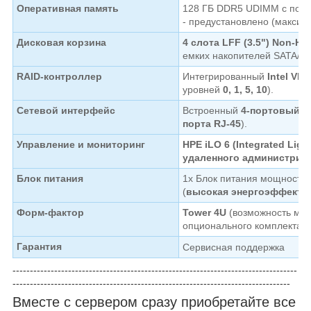
Оперативная память
128 ГБ DDR5 UDIMM с подд
- предустановлено (максим
Дисковая корзина
4 слота LFF (3.5") Non-Ho
емких накопителей SATA/S
RAID-контроллер
Интегрированный
Intel VR
уровней
0, 1, 5, 10
).
Сетевой интерфейс
Встроенный
4-портовый с
порта RJ-45
).
Управление и мониторинг
HPE iLO 6 (Integrated Ligh
удаленного администрир
Блок питания
1x Блок питания мощност
(
высокая энергоэффекти
Форм-фактор
Tower 4U
(возможность мон
опционального комплекта Slid
Гарантия
Cервисная поддержка
----------------------------------------------------------------------------------
--------------------------------------------------------------------------------
Вместе с сервером сразу приобретайте все