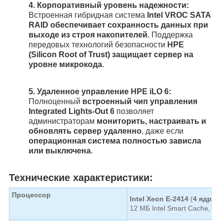
4.
Корпоративный уровень надежности:
Встроенная гибридная система
Intel VROC SATA
RAID обеспечивает сохранность данных при
выходе из строя накопителей
. Поддержка
передовых технологий безопасности
HPE
(Silicon Root of Trust) защищает сервер на
уровне микрокода
.
5.
Удаленное управление HPE iLO 6:
Полноценный
встроенный чип управления
Integrated Lights-Out 6
позволяет
администраторам
мониторить, настраивать и
обновлять сервер удаленно
, даже если
операционная система полностью зависла
или выключена
.
Технические характеристики:
Процессор
Intel Xeon E-2414
(
4 ядра /
12 МБ Intel Smart Cache, T