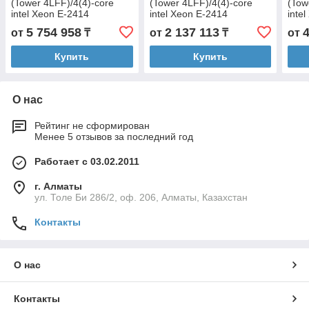
(Tower 4LFF)/4(4)-core
(Tower 4LFF)/4(4)-core
(Tow
intel Xeon E-2414
intel Xeon E-2414
inte
(2.6GHz)/128GB
(2.6GHz)/16GB
(2.6
5 754 958
2 137 113
от
₸
от
₸
от
UDIMM/960GB SSD SATA
UDIMM/960GB SSD SATA
UDI
Server (nhs)/VROC/RAID
Server (nhs)/VROC/RAID
DT (
Купить
Купить
0,1,5,10
0,1,5,10/
0,1,
О нас
Рейтинг не сформирован
Менее 5 отзывов за последний год
Работает с 03.02.2011
г. Алматы
ул. Толе Би 286/2, оф. 206, Алматы, Казахстан
Контакты
О нас
Контакты