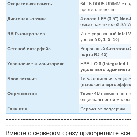
Оперативная память
64 ГБ DDR5 UDIMM с подде
предустановлено.
Дисковая корзина
4 слота LFF (3.5") Non-Ho
емких накопителей SATA/S
RAID-контроллер
Интегрированный
Intel VR
уровней
0, 1, 5, 10
).
Сетевой интерфейс
Встроенный
4-портовый с
порта RJ-45
).
Управление и мониторинг
HPE iLO 6 (Integrated Ligh
удаленного администрир
Блок питания
1x Блок питания мощност
(
высокая энергоэффекти
Форм-фактор
Tower 4U
(возможность мон
опционального комплекта Slid
Гарантия
Cервисная поддержка
----------------------------------------------------------------------------------
--------------------------------------------------------------------------------
Вместе с сервером сразу приобретайте все