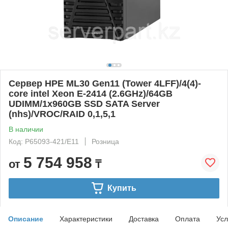
Сервер HPE ML30 Gen11 (Tower 4LFF)/4(4)-
core intel Xeon E-2414 (2.6GHz)/64GB
UDIMM/1x960GB SSD SATA Server
(nhs)/VROC/RAID 0,1,5,1
В наличии
Код: P65093-421/E11
Розница
5 754 958
от
₸
Купить
Описание
Характеристики
Доставка
Оплата
Усл