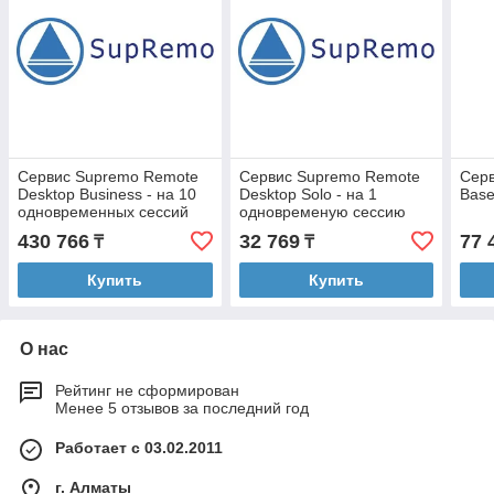
Сервис Supremo Remote
Сервис Supremo Remote
Cерв
Desktop Business - на 10
Desktop Solo - на 1
Base
одновременных сессий
одновременую сессию
подписка на 1 год
подписка на 3 месяца
430 766
32 769
77 
₸
₸
Купить
Купить
О нас
Рейтинг не сформирован
Менее 5 отзывов за последний год
Работает с 03.02.2011
г. Алматы