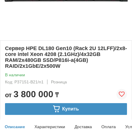
Сервер HPE DL180 Gen10 (Rack 2U 12LFF)/2x8-
core intel Xeon 4208 (2.1GHz)/4x32GB
RAM/2x480GB SSD/P816i-a(4GB)
RAID/2x1GbE/2x500W
В наличии
Код: P37151-B21/n1
Розница
3 800 000
от
₸
Купить
Описание
Характеристики
Доставка
Оплата
Усл