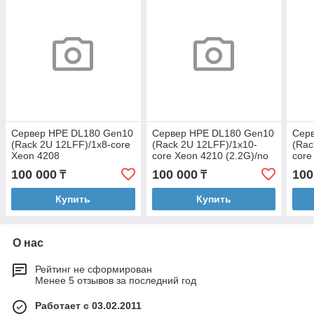
Сервер HPE DL180 Gen10
Сервер HPE DL180 Gen10
Сер
(Rack 2U 12LFF)/1x8-core
(Rack 2U 12LFF)/1x10-
(Rac
Xeon 4208
core Xeon 4210 (2.2G)/no
core
(2.1G)/16G/P816i-a
RAM/P816i/2x1GbE/1x500W
RAM
100 000
100 000
100
₸
₸
(4GB)/2x1GbE/1x500W
Купить
Купить
О нас
Рейтинг не сформирован
Менее 5 отзывов за последний год
Работает с 03.02.2011