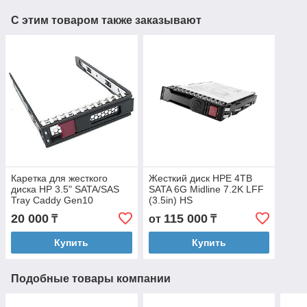
С этим товаром также заказывают
Каретка для жесткого
Жесткий диск HPE 4TB
диска HP 3.5" SATA/SAS
SATA 6G Midline 7.2K LFF
Tray Caddy Gen10
(3.5in) HS
/Gen10+
20 000
115 000
₸
от
₸
Купить
Купить
Подобные товары компании