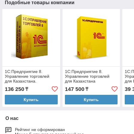
Подобные товары компании
1С:Предприятие 8.
1С:Предприятие 8.
1С:П
Управление торговлей
Управление торговлей
Упра
для Казахстана.
для Казахстана
для 
Электронная поставка
верс
136 250
147 500
39 
₸
₸
Купить
Купить
О нас
Рейтинг не сформирован