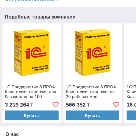
Подобные товары компании
1С:Предприятие 8 ПРОФ.
1С:Предприятие 8 ПРОФ.
1С:
Клиентская лицензия для
Клиентская лицензия на
Клие
Казахстана на 100
20 рабочих мест.
Каза
рабочих мест (USB)
Электронная поставка для
рабо
3 219 264
566 352
16 
₸
₸
Казахстана
Купить
Купить
О нас