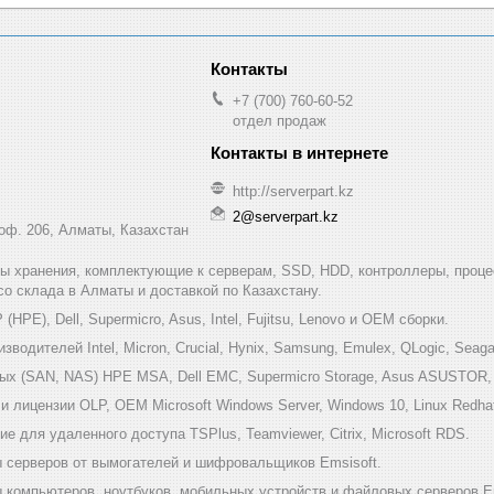
+7 (700) 760-60-52
отдел продаж
http://serverpart.kz
2@serverpart.kz
 оф. 206, Алматы, Казахстан
мы хранения, комплектующие к серверам, SSD, HDD, контроллеры, проце
 со склада в Алматы и доставкой по Казахстану.
HPE), Dell, Supermicro, Asus, Intel, Fujitsu, Lenovo и ОЕМ сборки.
одителей Intel, Micron, Crucial, Hynix, Samsung, Emulex, QLogic, Seagat
х (SAN, NAS) HPE MSA, Dell EMC, Supermicro Storage, Asus ASUSTOR, Inf
 лицензии OLP, OEM Microsoft Windows Server, Windows 10, Linux Redha
е для удаленного доступа TSPlus, Teamviewer, Citrix, Microsoft RDS.
 серверов от вымогателей и шифровальщиков Emsisoft.
компьютеров, ноутбуков, мобильных устройств и файловых серверов Em