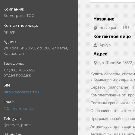
Serverparts ТОО
Serverparts ТОО
Арнур
Арнур
ул. Толе Би 286/2, оф. 206, Алматы,
Казахстан
ул. Толе Би 286/2,
+7 (700) 760-60-52
Купить серверы, систе
отдел продаж
в Компании Serverparts
Серверы (brandname) HP (
http://serverpart.kz
Комплектующие от произв
Системы хранения данны
2@serverpart.kz
Операционные системы и
Программное обеспечени
@server_parts
Антивирусы для защиты
Антивирусы для защиты 