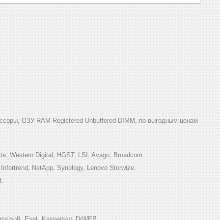
ссоры, ОЗУ RAM Registered Unbuffered DIMM, по выгодным ценам
e, Western Digital, HGST, LSI, Avago, Broadcom.
ortrend, NetApp, Synology, Lenovo Storwize.
t.
sisoft, Eset, Kaspersky, DrWEB.