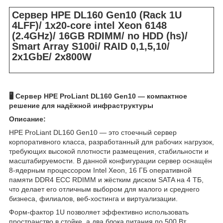
Сервер HPE DL160 Gen10 (Rack 1U
4LFF)/ 1x20-core intel Xeon 6148
(2.4GHz)/ 16GB RDIMM/ no HDD (hs)/
Smart Array S100i/ RAID 0,1,5,10/
2x1GbE/ 2x800W
🖥️ Сервер HPE ProLiant DL160 Gen10 — компактное
решение для надёжной инфраструктуры
Описание:
HPE ProLiant DL160 Gen10 — это стоечный сервер
корпоративного класса, разработанный для рабочих нагрузок,
требующих высокой плотности размещения, стабильности и
масштабируемости. В данной конфигурации сервер оснащён
8-ядерным процессором Intel Xeon, 16 ГБ оперативной
памяти DDR4 ECC RDIMM и жёстким диском SATA на 4 ТБ,
что делает его отличным выбором для малого и среднего
бизнеса, филиалов, веб-хостинга и виртуализации.
Форм-фактор 1U позволяет эффективно использовать
пространство в стойке, а два блока питания по 500 Вт