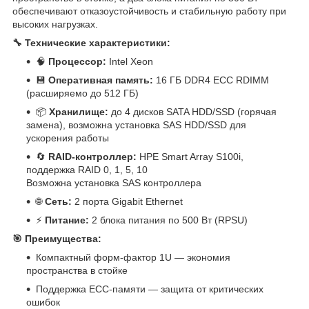
обеспечивают отказоустойчивость и стабильную работу при
высоких нагрузках.
🔧 Технические характеристики:
🧠
Процессор:
Intel Xeon
💾
Оперативная память:
16 ГБ DDR4 ECC RDIMM
(расширяемо до 512 ГБ)
📦
Хранилище:
до 4 дисков SATA HDD/SSD (горячая
замена), возможна установка SAS HDD/SSD для
ускорения работы
🔄
RAID-контроллер:
HPE Smart Array S100i,
поддержка RAID 0, 1, 5, 10
Возможна установка SAS контроллера
🌐
Сеть:
2 порта Gigabit Ethernet
⚡
Питание:
2 блока питания по 500 Вт (RPSU)
🎯 Преимущества:
Компактный форм-фактор 1U — экономия
пространства в стойке
Поддержка ECC-памяти — защита от критических
ошибок