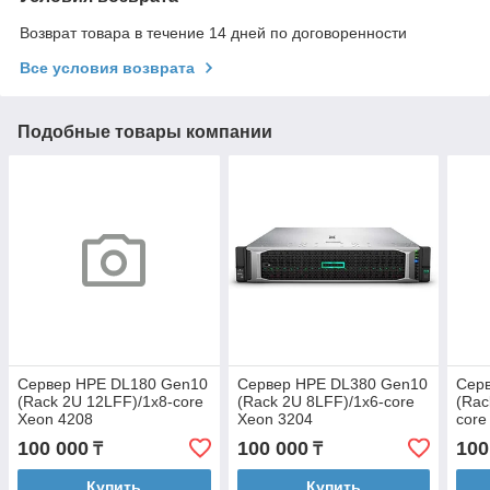
Возврат товара в течение 14 дней по договоренности
Все условия возврата
Подобные товары компании
Сервер HPE DL180 Gen10
Сервер HPE DL380 Gen10
Сер
(Rack 2U 12LFF)/1x8-core
(Rack 2U 8LFF)/1x6-core
(Rac
Xeon 4208
Xeon 3204
core
(2.1G)/16G/P816i-a
(1.9G)/16G/S100i/4x1GbE/1x500W
(2.2
100 000
100 000
100
₸
₸
(4GB)/2x1GbE/1x500W
a(4
Купить
Купить