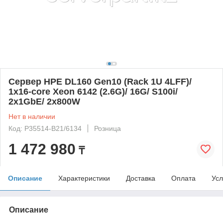
Сервер HPE DL160 Gen10 (Rack 1U 4LFF)/
1x16-core Xeon 6142 (2.6G)/ 16G/ S100i/
2x1GbE/ 2x800W
Нет в наличии
Код: P35514-B21/6134
Розница
1 472 980
₸
Описание
Характеристики
Доставка
Оплата
Усл
Описание