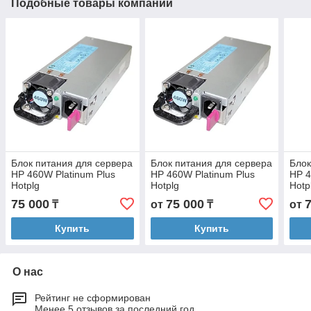
Подобные товары компании
Блок питания для сервера
Блок питания для сервера
Блок
HP 460W Platinum Plus
HP 460W Platinum Plus
HP 4
Hotplg
Hotplg
Hotp
75 000
75 000
₸
от
₸
от
Купить
Купить
О нас
Рейтинг не сформирован
Менее 5 отзывов за последний год