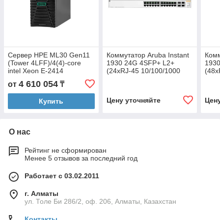
Сервер HPE ML30 Gen11
Коммутатор Aruba Instant
Комм
(Tower 4LFF)/4(4)-core
1930 24G 4SFP+ L2+
1930
intel Xeon E-2414
(24xRJ-45 10/100/1000
(48x
(2.6GHz)/64GB
ports PoE+ 195W, 4xSFP+
port
4 610 054
от
₸
UDIMM/960GB SSD SATA
1/10Gb ports)
port
DT (nhs)/VROC/RAID
Цену уточняйте
Цен
Купить
0,1,5,10/4x1G
О нас
Рейтинг не сформирован
Менее 5 отзывов за последний год
Работает с 03.02.2011
г. Алматы
ул. Толе Би 286/2, оф. 206, Алматы, Казахстан
Контакты