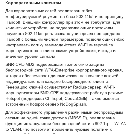
Корпоративным клиентам
Для корпоративных сетей реализован гибко
конфигурируемый роуминг на базе 802.11k/r и по принципу
Handoff. Внешний контроллер при этом не требуется. Для
клиентских устройств, не поддерживающих протоколы
роуминга 802.11k/r, реализовано универсальное средство
Handoff с большим числом параметров, позволяющих гибко
настраивать логику взаимодействия Wi-Fi интерфейса
маршрутизатора с клиентскими устройствами, исходя из
значений уровня сигнала.
SNR-CPE-MD2 поддерживает технологию защиты
беспроводной сети WPA-Enterprise корпоративного уровня,
которая обеспечивает динамическое назначение ключей
индивидуально для каждого беспроводного клиента.
Генерацию ключей осуществляет Radius-сервер. Wi-Fi-
маршрутизаторы SNR-CPE поддерживают работу в режиме
Hotspot (поддержка Chillispot, CoovaChilli). Также имеется
встроенный hotspot сервер NoDogSplash.
Для эффективного управления различными беспроводным
сетями на одной точке доступа (MBSSID), реализована
функция инкапсуляции беспроводной сети в 802.1q — WLAN
to VLAN, что позволяет применить нужные политики к