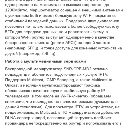
одновременно на максимально высоких скоростях - до
1200Мбит/с. Маршрутизатор оснащен 4 внешними антеннами
с усилением 5dBi и имеет большую зону Wi-Fi покрытия со
стабильной передачей данных. Поддержка двух диапазонов
позволяет не только использовать более свободную частоту
5ГГц для передачи данных, но и реализовать схему, в
которой Wi-Fi роутер выступает одновременно в качестве
беспроводного клиента (режим APCli) на одной частоте
(например, 5ГГц), и точки доступа для конечных устройств на
другой (например, 2.4ГГц).
Работа с мультимедийными сервисами
Беспроводной маршрутизатор SNR-CPE-MD2 отлично
подходит для абонентов, подключенных к услуге IPTV.
Поддержка Multicast, IGMP Snooping, а также Multicast-to-
Unicast и изоляция мультикаст/броадкаст трафика
обеспечивают качественную и стабильную работу IP-
телевидения, в том числе на Wi-Fi-клиентах (обращаем
внимание, что последнее не является рекомендуемым для
данной технологии). Для просмотра IPTV на устройствах, не
поддерживающих Multicast, в ПО маршрутизатора добавлен
DLNA-сервер xupnpd, позволяющий загружать плейлист
провайдера непосредственно на роутер и использовать его в