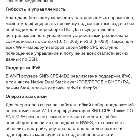
качестве медиасервера.
Гибкость и управляемость
Благодаря большому количеству настраиваемых параметров,
можно модифицировать прошивку под конкретные задачи без
необходимости пересборки ПО. Для осуществления
централизованного управления устройствами реализована
совместимость с cwmp v1.0 (tr-069) и v1.8 (tr-098). Также, для
всех Wi-Fi-маршрутизаторов серии SNR-CPE доступно
полноценное управление и получение всех статистических
данных по SSH.
Поддержка IPv6
В Wi-Fi роутере SNR-CPE-MD2 реализована поддержка IPv6,
в том числе Native Dual Stack over IPOE/PPPOE с DHCP+RA,
режим 6to4, а также сервисы radvd и dhcp6s.
Операторам связи
Для операторов связи разработан гибкий набор предложений
по кастомизации Wi-Fi-маршрутизаторов SNR-CPE. Также ПО
SNR-CPE позволяет самостоятельно изменять init без
пересборки прошивки посредством RWFS, что позволяет
облегчить настройку роутера на стороне пользователя и
адаптировать маршрутизатор под особенности сети.