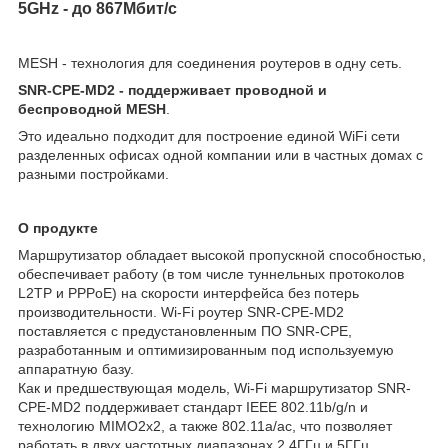
5GHz - до 867Мбит/с
MESH - технология для соединения роутеров в одну сеть.
SNR-CPE-MD2 - поддерживает проводной и
беспроводной MESH
.
Это идеально подходит для построение единой WiFi сети
разделенных офисах одной компании или в частных домах с
разными постройками.
О продукте
Маршрутизатор обладает высокой пропускной способностью,
обеспечивает работу (в том числе туннельных протоколов
L2TP и PPPoE) на скорости интерфейса без потерь
производительности. Wi-Fi роутер SNR-CPE-MD2
поставляется с предустановленным ПО SNR-CPE,
разработанным и оптимизированным под используемую
аппаратную базу.
Как и предшествующая модель, Wi-Fi маршрутизатор SNR-
CPE-MD2 поддерживает стандарт IEEE 802.11b/g/n и
технологию MIMO2x2, а также 802.11a/ac, что позволяет
работать в двух частотных диапазонах 2.4ГГц и 5ГГц