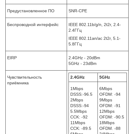
Предустановленное ПО
SNR-CPE
Беспроводной интерфейс
IEEE 802.11b/g/n, 2t2r, 2.4-
2.4ГГц
IEEE 802.11an/ac 2t2r, 5.1-
5.8ГГц
EIRP
2.4GHz - 20dBm
5GHz - 23dBm
Чувствительность
2.4GHz
5GHz
приёмника
1Mbps
6Mbps
DSSS:-96.5
OFDM: -94
2Mbps
9Mbps
DSSS:-94
OFDM: -91
5.5Mbps
12Mbps
CCK: -92
OFDM: -90.5
11Mbps
18Mbps
CCK: -89.5
OFDM. -88