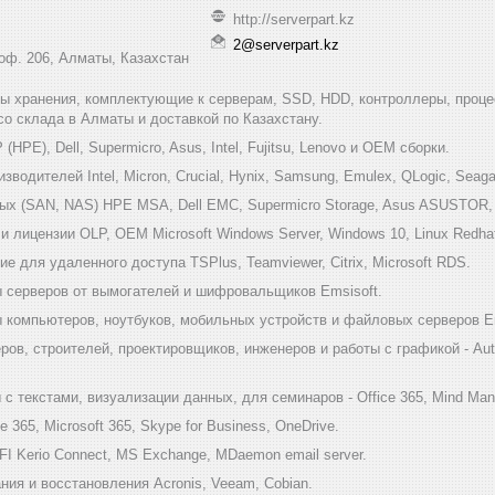
http://serverpart.kz
2@serverpart.kz
 оф. 206, Алматы, Казахстан
мы хранения, комплектующие к серверам, SSD, HDD, контроллеры, проце
 со склада в Алматы и доставкой по Казахстану.
HPE), Dell, Supermicro, Asus, Intel, Fujitsu, Lenovo и ОЕМ сборки.
одителей Intel, Micron, Crucial, Hynix, Samsung, Emulex, QLogic, Seagat
х (SAN, NAS) HPE MSA, Dell EMC, Supermicro Storage, Asus ASUSTOR, Inf
 лицензии OLP, OEM Microsoft Windows Server, Windows 10, Linux Redha
е для удаленного доступа TSPlus, Teamviewer, Citrix, Microsoft RDS.
 серверов от вымогателей и шифровальщиков Emsisoft.
компьютеров, ноутбуков, мобильных устройств и файловых серверов Em
ов, строителей, проектировщиков, инженеров и работы с графикой - Au
 текстами, визуализации данных, для семинаров - Office 365, Mind Mana
 365, Microsoft 365, Skype for Business, OneDrive.
I Kerio Connect, MS Exchange, MDaemon email server.
ия и восстановления Acronis, Veeam, Cobian.