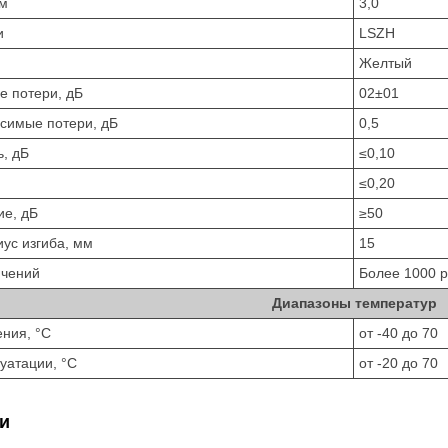
мм
3,0
и
LSZH
Желтый
е потери, дБ
02±01
симые потери, дБ
0,5
, дБ
≤0,10
≤0,20
ие, дБ
≥50
ус изгиба, мм
15
ючений
Более 1000 р
Диапазоны температур
ния, °C
от -40 до 70
уатации, °C
от -20 до 70
и