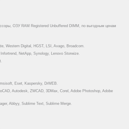
ссоры, ОЗУ RAM Registered Unbuffered DIMM, по выгодным ценам
e, Western Digital, HGST, LSI, Avago, Broadcom.
ortrend, NetApp, Synology, Lenovo Storwize.
t.
sisoft, Eset, Kaspersky, DrWEB.
toCAD, Autodesk, ZWCAD, 3DMax, Corel, Adobe Photoshop, Adobe
ger, Abbyy, Sublime Text, Sublime Merge.