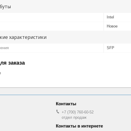
буты
Intel
Новое
кие характеристики
чения
SFP
ля заказа
е
+7 (700) 760-60-52
отдел продаж