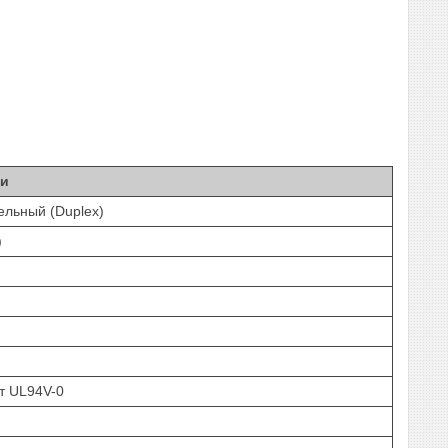
ки
ельный (Duplex)
)
т UL94V-0