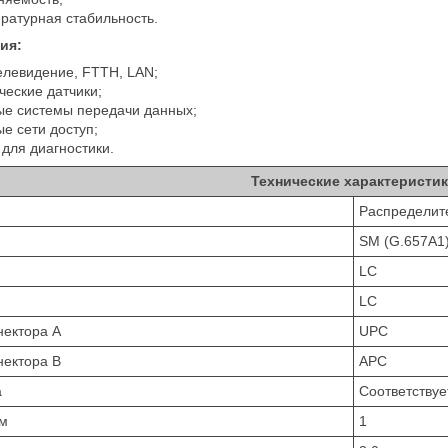
ратурная стабильность.
ия:
елевидение, FTTH, LAN;
ческие датчики;
е системы передачи данных;
е сети доступ;
для диагностики.
Технические характеристи
Распределит
SM (G.657A1
LC
LC
нектора A
UPC
нектора B
APC
а
Соответствуе
 м
1