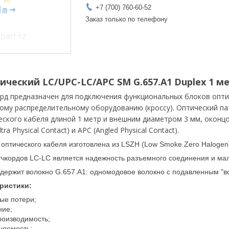
+7 (700) 760-60-52
Заказ только по телефону
ческий LC/UPC-LC/APC SM G.657.A1 Duplex 1 ме
рд предназначен для подключения функциональных блоков опт
кому распределительному оборудованию (кроссу). Оптический п
еского кабеля длиной 1 метр и внешним диаметром 3 мм, оконц
tra Physical Contact) и APC (Angled Physical Contact).
оптического кабеля изготовлена из LSZH (Low Smoke Zero Halogen
чкордов LC-LC является надежность разъемного соединения и мал
одержит волокно G.657.А1: одномодовое волокно с подавленным "
ристики:
ые потери;
ние;
оизводимость;
няемость;