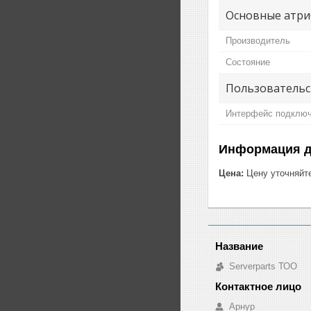
Основные атри
Производитель
Состояние
Пользовательс
Интерфейс подклю
Информация д
Цена:
Цену уточняйт
Serverparts ТОО
Арнур