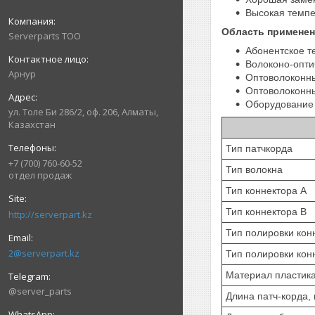
Высокая темпе
Область применен
Serverparts ТОО
Абонентское т
Волоконо-опти
Арнур
Оптоволоконны
Оптоволоконны
Оборудование 
ул. Толе Би 286/2, оф. 206, Алматы,
Казахстан
Тип патчкорда
+7 (700) 760-60-52
Тип волокна
отдел продаж
Тип коннектора A
Тип коннектора B
http://serverpart.kz
Тип полировки кон
2@serverpart.kz
Тип полировки кон
Материал пластик
@server_parts
Длина патч-корда,