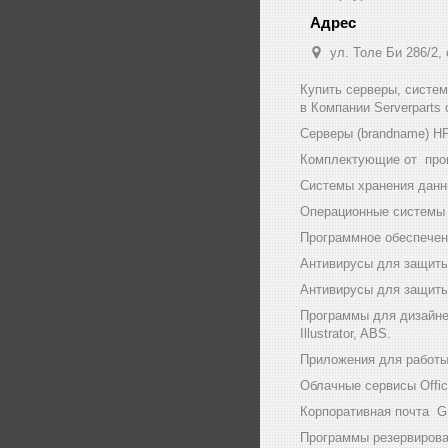
ул. Толе Би 286/2,
Купить серверы, систе
в Компании Serverparts
Серверы (brandname) HP (
Комплектующие от произв
Системы хранения данны
Операционные системы и
Программное обеспечени
Антивирусы для защиты
Антивирусы для защиты 
Программы для дизайнер
Illustrator, ABS.
Приложения для работы с
Облачные сервисы Office
Корпоративная почта GF
Программы резервирован