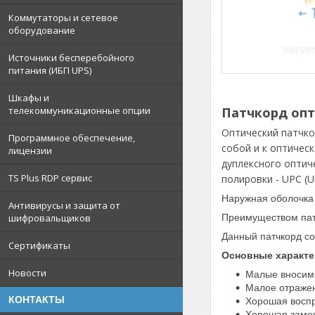
Коммутаторы и сетевое
оборудование
Источники бесперебойного
питания (ИБП UPS)
Шкафы и
Патчкорд опти
телекоммуникационные опции
Оптический патчко
Программное обеспечение,
собой и к оптичес
лицензии
дуплексного оптич
TS Plus RDP сервис
полировки - UPC (Ul
Наружная оболочка 
Антивирусы и защита от
шифровальщиков
Преимуществом пат
Данный патчкорд с
Сертификаты
Основные характе
Новости
Малые вносим
Малое отраже
КОНТАКТЫ
Хорошая воспр
Хорошая заме