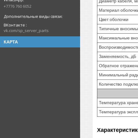
Диаметр кабеля, 
+7776 760 6052
Материал оболочк
Цвет оболочки
ВКонтакте
Типичные вносимы
vk.com/sp_server_parts
Максимальные вно
КАРТА
Воспроизводимость
Заменяемость, дБ
Обратное отражен
Минимальный ради
Количество подкл
Температура хране
Температура экспл
Характеристик