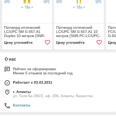
Патчкорд оптический
Патчкорд оптический
Патч
LC/UPC SM G.657.A1
LC/UPC SM G.657.A1 10
FC/
Duplex 10 метров (SNR-
метров (SNR-PC-LC/UPC-
G.65
PC-LC/UPC-DPX-A-10m)
A-10m)
FC/
Цену уточняйте
Цену уточняйте
Цен
О нас
Рейтинг не сформирован
Менее 5 отзывов за последний год
Работает с 03.02.2011
г. Алматы
ул. Толе Би 286/2, оф. 206, Алматы, Казахстан
Контакты