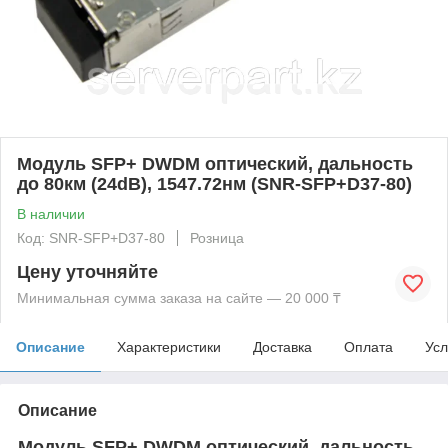
Модуль SFP+ DWDM оптический, дальность
до 80км (24dB), 1547.72нм (SNR-SFP+D37-80)
В наличии
Код: SNR-SFP+D37-80
Розница
Цену уточняйте
Минимальная сумма заказа на сайте — 20 000 ₸
Описание
Характеристики
Доставка
Оплата
Усл
Описание
Модуль SFP+ DWDM оптический, дальность