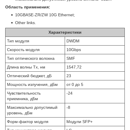
Область применения:
10GBASE-ZR/ZW 10G Ethernet;
Other links.
Характеристики
Тип модуля
DWDM
Скорость модуля
10Gbps
Тип оптического волокна
SMF
Длина волны Tx, нм
1547,72
Оптический бюджет, дБ
23
Мощность излучения, дБм
от 0 до 5
Чувствительность
-24
приемника, дБм
Максимально допустимый
-8
уровень, дБм
Форм-фактор модуля
Модули SFP+