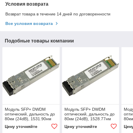
Условия возврата
Возврат товара в течение 14 дней по договоренности
Все условия возврата
Подобные товары компании
Модуль SFP+ DWDM
Модуль SFP+ DWDM
Мод
оптический, дальность до
оптический, дальность до
опти
80км (24dB), 1531.90нм
80км (24dB), 1528.77нм
80км
(SNR-SFP+D57-80)
(SNR-SFP+D61-80)
(SN
Цену уточняйте
Цену уточняйте
Цен