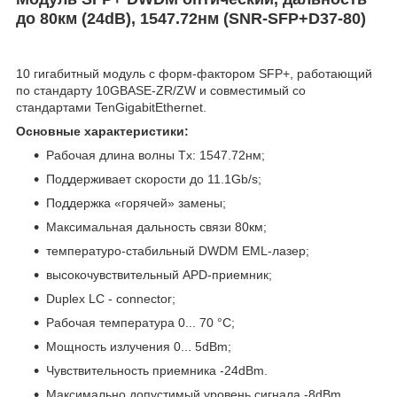
до 80км (24dB), 1547.72нм (
SNR-SFP+D37-80)
10 гигабитный модуль с форм-фактором SFP+, работающий
по стандарту 10GBASE-ZR/ZW и совместимый со
стандартами TenGigabitEthernet.
Основные характеристики:
Рабочая длина волны Tx: 1547.72нм;
Поддерживает скорости до 11.1Gb/s;
Поддержка «горячей» замены;
Максимальная дальность связи 80км;
температуро-стабильный DWDM EML-лазер;
высокочувствительный APD-приемник;
Duplex LC - connector;
Рабочая температура 0... 70 °C;
Мощность излучения 0... 5dBm;
Чувствительность приемника -24dBm.
Максимально допустимый уровень сигнала -8dBm